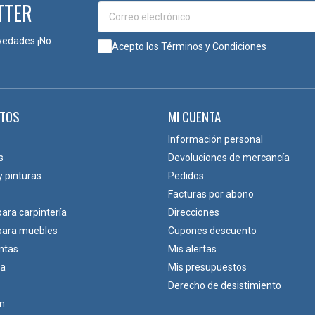
TTER
vedades ¡No
Acepto los
Términos y Condiciones
TOS
MI CUENTA
Información personal
s
Devoluciones de mercancía
y pinturas
Pedidos
Facturas por abono
para carpintería
Direcciones
 para muebles
Cupones descuento
ntas
Mis alertas
ca
Mis presupuestos
Derecho de desistimiento
ón