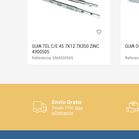
favorite_border
GUIA TEL C/E 45.7X12.7X350 ZINC
GUIA O
4300505
Referencia: EM4300505
Referen
Envío Gratis
Desde 175€.
Más
información