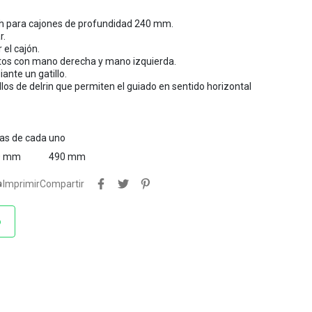
ush para cajones de profundidad 240 mm.
r.
 el cajón.
tos con mano derecha y mano izquierda.
ante un gatillo.
llos de delrin que permiten el guiado en sentido horizontal
tas de cada uno
0 mm
490 mm

Imprimir
Compartir
o