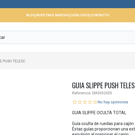
|
|
|
BLOG
NUESTRAS MARCAS
CATÁLOGOS
CONTACTO
PE PUSH TELESC
GUIA SLIPPE PUSH TELE
Referencia:
EM3002005
No hay opiniones
GUIA SLIPPE OCULTA TOTAL
Guía oculta de ruedas para cajón
Éstas guías proporcionan una ext
expulsión al presionar el cajón.