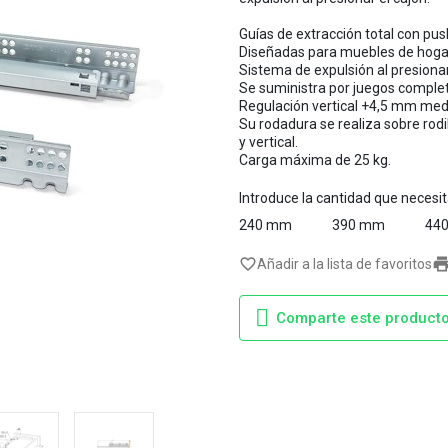
Guías de extracción total con p
Diseñadas para muebles de hoga
Sistema de expulsión al presionar
Se suministra por juegos comple
Regulación vertical +4,5 mm medi
Su rodadura se realiza sobre rodi
y vertical.
Carga máxima de 25 kg.
Introduce la cantidad que necesi
240 mm
390 mm
44
favorite_border
Añadir a la lista de favoritos
Comparte este product