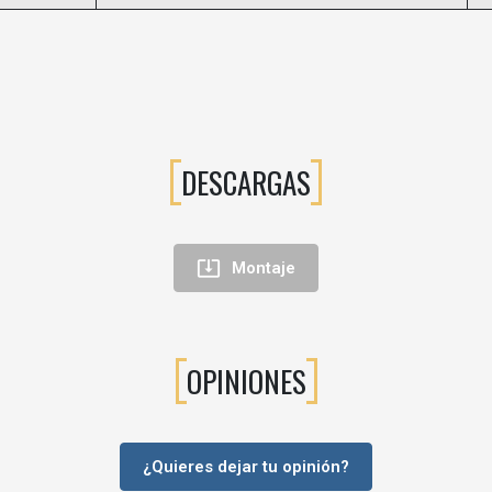
DESCARGAS

Montaje
OPINIONES
¿Quieres dejar tu opinión?