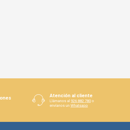
Atención al cliente
iones
Llámanos al
926 882 780
o
envíanos un
Whatsapp