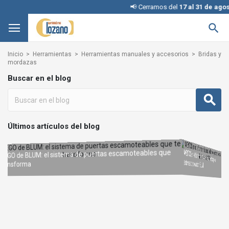
📢 Cerramos del
17 al 31 de agos

Inicio
Herramientas
Herramientas manuales y accesorios
Bridas y
mordazas
Buscar en el blog
Últimos artículos del blog
AVENTOS en kit: la forma más sencilla de incorporar
REVEGO de BLUM: el sistema de puertas escamoteables que
Interruptores KINETIC para iluminación: cómo elegir la
sistemas de elevación BLUM
Condena con llave: una solución inteligente y segura sin
configuración adecuada
te transforma
cambiar la cerradura