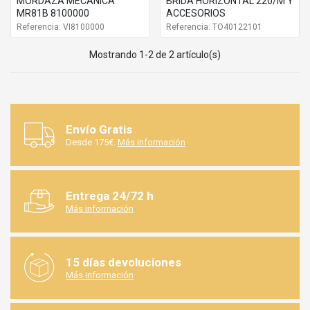
MORDAZA MECANICA
BRIDA HORIZONTAL 220/M Y
MR81B 8100000
ACCESORIOS
Referencia: VI8100000
Referencia: TO40122101
Mostrando 1-2 de 2 artículo(s)
Envío Gratis
Desde 175€.
Más información
Entrega 24/72 h
Más información
15 días devoluciones
Más información