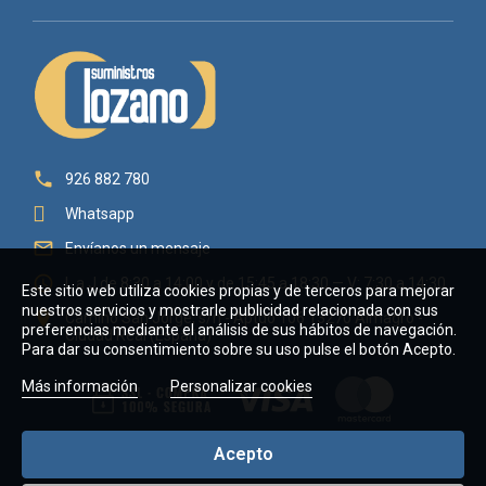

926 882 780
Whatsapp

Envíanos un mensaje

L a J de 8:30 a 14:00 y de 15:45 a 18:30 — V: 7:30 a 14:30
Este sitio web utiliza cookies propias y de terceros para mejorar
nuestros servicios y mostrarle publicidad relacionada con sus

Camino San Jorge, s/n - Aptdo 106 13270 Almagro -
preferencias mediante el análisis de sus hábitos de navegación.
Ciudad Real (España)
Para dar su consentimiento sobre su uso pulse el botón Acepto.
Más información
Personalizar cookies
Acepto