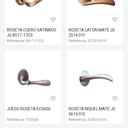
favorite_border
favorite_border
ROSETA CUERO SATINADO
ROSETA LATON MATE JG
JG 8517-17CS
2514.01F
Referencia: 8517-17CS
Referencia: EC2514.01F
favorite_border
favorite_border
JUEGO ROSETA EC5606
ROSETA NIQUEL MATE JG
5614.01E
Referencia: TO5606
Referencia: EC5614.01E