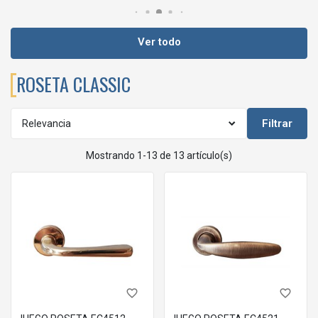
Ver todo
ROSETA CLASSIC
Filtrar
Relevancia
Mostrando 1-13 de 13 artículo(s)
favorite_border
favorite_border