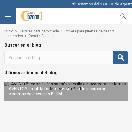
📢 Cerramos del
17 al 31 de agosto
,

Inicio
Herrajes para carpintería
Roseta para puertas de paso y
accesorios
Roseta Classic
Buscar en el blog
Últimos artículos del blog
AVENTOS en kit: la forma más sencilla de incorporar
REVEGO de BLUM: el sistema de puertas escamoteables que
sistemas de elevación BLUM
Interruptores KINETIC para iluminación: cómo elegir la configuración adecuada
Condena con llave: una solución inteligente y segura sin
te transforma
cambiar la cerradura