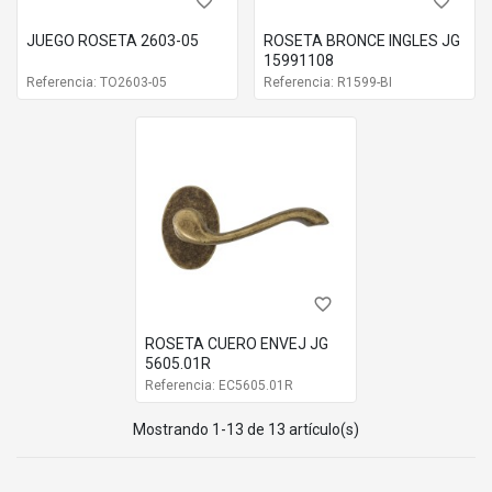
favorite_border
favorite_border
JUEGO ROSETA 2603-05
ROSETA BRONCE INGLES JG
15991108
Referencia: TO2603-05
Referencia: R1599-BI
favorite_border
ROSETA CUERO ENVEJ JG
5605.01R
Referencia: EC5605.01R
Mostrando 1-13 de 13 artículo(s)