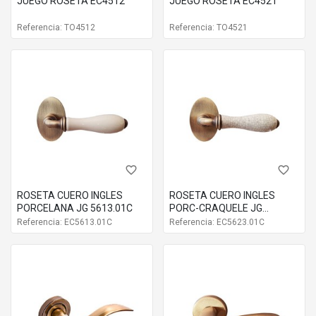
JUEGO ROSETA EC4512
JUEGO ROSETA EC4521
Referencia: TO4512
Referencia: TO4521
favorite_border
favorite_border
ROSETA CUERO INGLES
ROSETA CUERO INGLES
PORCELANA JG 5613.01C
PORC-CRAQUELE JG
5623.01C
Referencia: EC5613.01C
Referencia: EC5623.01C