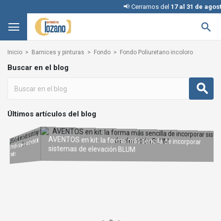
📢 Cerramos del
17 al 31 de agosto

Inicio
Barnices y pinturas
Fondo
Fondo Poliuretano incoloro
Buscar en el blog
Últimos artículos del blog
AVENTOS en kit: la forma más sencilla de incorporar
REVEGO de BLUM: el sistema de puertas escamoteables que
sistemas de elevación BLUM
Interruptores KINETIC para iluminación: cómo elegir la configuración adecuada
Condena con llave: una solución inteligente y segura sin
te transforma
cambiar la cerradura