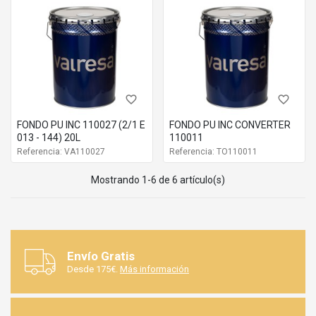
favorite_border
favorite_border
FONDO PU INC 110027 (2/1 E
FONDO PU INC CONVERTER
013 - 144) 20L
110011
Referencia: VA110027
Referencia: TO110011
Mostrando 1-6 de 6 artículo(s)
Envío Gratis
Desde 175€.
Más información