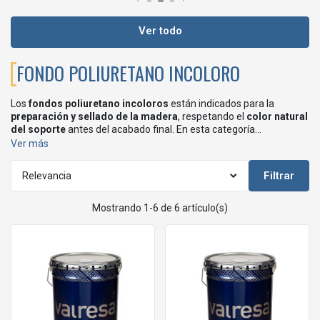
Ver todo
FONDO POLIURETANO INCOLORO
Los
fondos poliuretano incoloros
están indicados para la
preparación y sellado de la madera
, respetando el
color natural
del soporte
antes del acabado final. En esta categoría
encontrarás
fondos PU incoloros de uso profesional
, con
Ver más
buena penetración y fácil lijado,
adecuados para
trabajos de
carpintería y mobiliario interior
, disponibles en distintas
Filtrar
Relevancia
formulaciones de la gama
Valresa.
Mostrando 1-6 de 6 artículo(s)