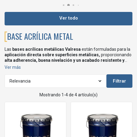
Ver todo
BASE ACRÍLICA METAL
Las
bases acrílicas metálicas Valresa
están formuladas para la
aplicación directa sobre superficies metálicas,
proporcionando
alta adherencia, buena nivelación y un acabado resistente y
duradero.
Ver más
Son ideales para
carpintería metálica, estructuras, mobiliario
metálico y aplicaciones industriales,
tanto en interior como en
Filtrar
Relevancia
exterior según el producto.
En esta categoría encontrarás bases acrílicas metálicas incoloras
Mostrando 1-4 de 4 artículo(s)
y blancas Valresa, diseñadas para sistemas profesionales de
pintado.