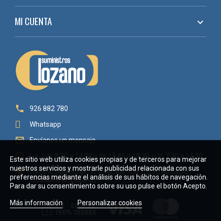
MI CUENTA


926 882 780
Whatsapp

Envíanos un mensaje

L a J de 8:30 a 14:00 y de 15:45 a 18:30 — V: 7:30 a 14:30
Este sitio web utiliza cookies propias y de terceros para mejorar
nuestros servicios y mostrarle publicidad relacionada con sus

Camino San Jorge, s/n - Aptdo 106 13270 Almagro -
preferencias mediante el análisis de sus hábitos de navegación.
Ciudad Real (España)
Para dar su consentimiento sobre su uso pulse el botón Acepto.
Más información
Personalizar cookies