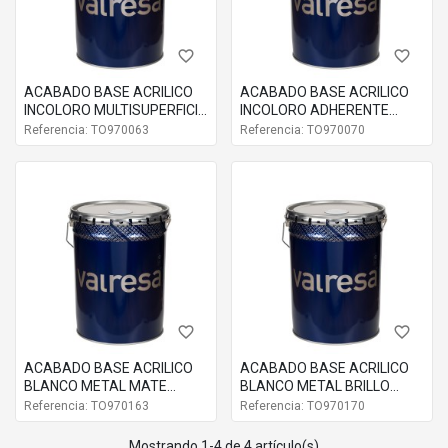
favorite_border
favorite_border
ACABADO BASE ACRILICO
ACABADO BASE ACRILICO
INCOLORO MULTISUPERFICIE
INCOLORO ADHERENTE
MATE 970063
METAL BRILLO 970070
Referencia: TO970063
Referencia: TO970070
favorite_border
favorite_border
ACABADO BASE ACRILICO
ACABADO BASE ACRILICO
BLANCO METAL MATE
BLANCO METAL BRILLO
970163
970170
Referencia: TO970163
Referencia: TO970170
Mostrando 1-4 de 4 artículo(s)