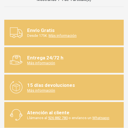
Envío Gratis
Desde 175€.
Más información
Entrega 24/72 h
Más información
15 días devoluciones
Más información
Atención al cliente
Llámanos al
926 882 780
o envíanos un
Whatsapp