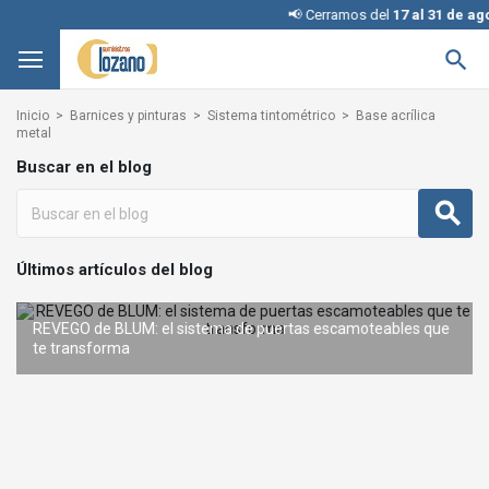
📢 Cerramos del
17 al 31 de ago

Inicio
Barnices y pinturas
Sistema tintométrico
Base acrílica
metal
Buscar en el blog
Últimos artículos del blog
AVENTOS en kit: la forma más sencilla de incorporar
GO de BLUM: el sistema de puertas escamoteables que
Interruptores KINETIC para iluminación: cómo elegi
Condena con llave: una solución inteligente y segura sin
sistemas de elevación BLUM
ansforma
configuración adecu
cambiar la cerradura