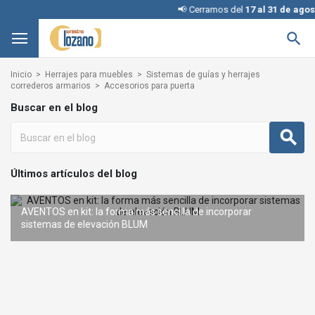
📢 Cerramos del
17 al 31 de agost

Inicio
Herrajes para muebles
Sistemas de guías y herrajes
correderos armarios
Accesorios para puerta
Buscar en el blog
Últimos artículos del blog
AVENTOS en kit: la forma más sencilla de incorporar
REVEGO de BLUM: el sistema de puertas escamoteables que
sistemas de elevación BLUM
Interruptores KINETIC para iluminación: cómo elegir la configuración adecuada
Condena con llave: una solución inteligente y segura sin
te transforma
cambiar la cerradura