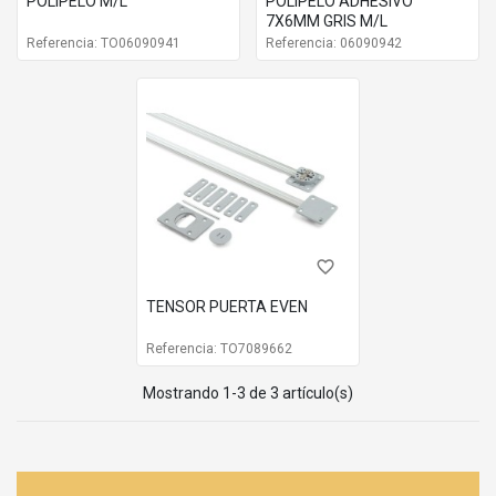
POLIPELO M/L
POLIPELO ADHESIVO
7X6MM GRIS M/L
Referencia: TO06090941
Referencia: 06090942
favorite_border
TENSOR PUERTA EVEN
Referencia: TO7089662
Mostrando 1-3 de 3 artículo(s)