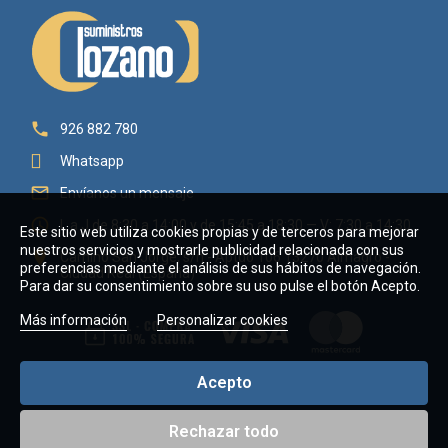

926 882 780
Whatsapp

Envíanos un mensaje

L a J de 8:30 a 14:00 y de 15:45 a 18:30 — V: 7:30 a 14:30
Este sitio web utiliza cookies propias y de terceros para mejorar
nuestros servicios y mostrarle publicidad relacionada con sus

Camino San Jorge, s/n - Aptdo 106 13270 Almagro -
preferencias mediante el análisis de sus hábitos de navegación.
Ciudad Real (España)
Para dar su consentimiento sobre su uso pulse el botón Acepto.
Más información
Personalizar cookies
Acepto
Rechazar todo
Copyright © 2026 Suministros Lozano Villaverde, C.B. - CIF