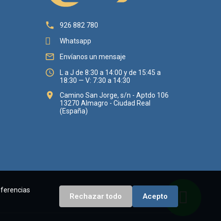

926 882 780
Whatsapp

Envíanos un mensaje

L a J de 8:30 a 14:00 y de 15:45 a
18:30 — V: 7:30 a 14:30

Camino San Jorge, s/n - Aptdo 106
13270 Almagro - Ciudad Real
(España)
eferencias
Rechazar todo
Acepto