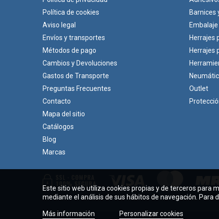
Política de cookies
Barnices 
Aviso legal
Embalaje
Envíos y transportes
Herrajes 
Métodos de pago
Herrajes
Cambios y Devoluciones
Herramie
Gastos de Transporte
Neumáti
Preguntas Frecuentes
Outlet
Contacto
Protecci
Mapa del sitio
Catálogos
Blog
Marcas
Este sitio web utiliza cookies propias y de terceros para 
mediante el análisis de sus hábitos de navegación. Para 
Más información
Personalizar cookies