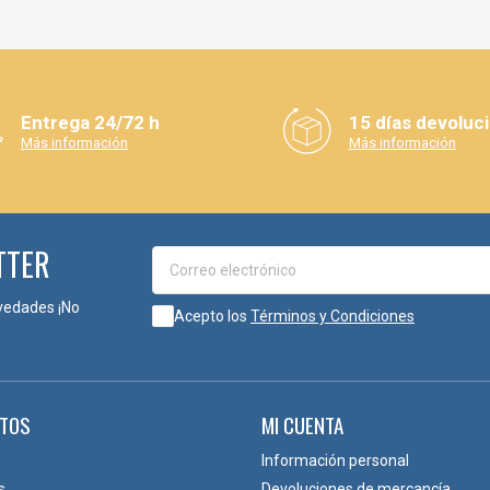
Entrega 24/72 h
15 días devoluc
Más información
Más información
TTER
vedades ¡No
Acepto los
Términos y Condiciones
TOS
MI CUENTA
Información personal
s
Devoluciones de mercancía