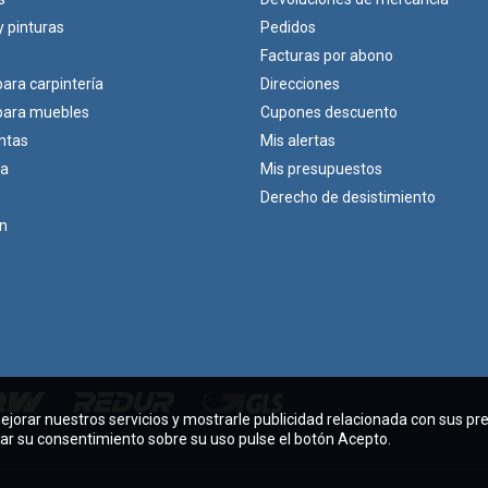
y pinturas
Pedidos
Facturas por abono
para carpintería
Direcciones
 para muebles
Cupones descuento
ntas
Mis alertas
ca
Mis presupuestos
Derecho de desistimiento
ón
mejorar nuestros servicios y mostrarle publicidad relacionada con sus pr
dar su consentimiento sobre su uso pulse el botón Acepto.