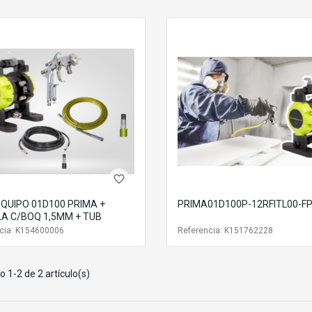
favorite_border
EQUIPO 01D100 PRIMA +
PRIMA01D100P-12RFITL00-F
LA C/BOQ 1,5MM + TUB
cia: K154600006
Referencia: K151762228
 1-2 de 2 artículo(s)