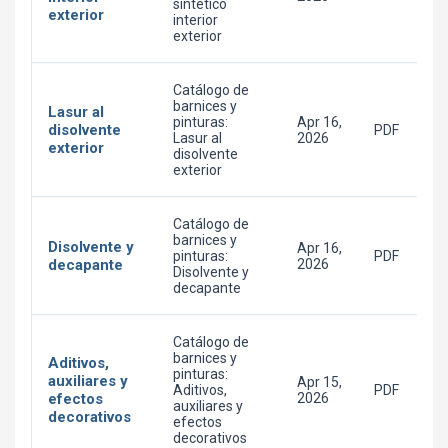
sintético
exterior
interior
exterior
Catálogo de
barnices y
Lasur al
pinturas:
Apr 16,
disolvente
PDF
Lasur al
2026
exterior
disolvente
exterior
Catálogo de
barnices y
Disolvente y
Apr 16,
pinturas:
PDF
decapante
2026
Disolvente y
decapante
Catálogo de
barnices y
Aditivos,
pinturas:
auxiliares y
Apr 15,
Aditivos,
PDF
efectos
2026
auxiliares y
decorativos
efectos
decorativos