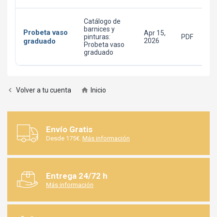
Catálogo de
barnices y
Probeta vaso
Apr 15,
pinturas:
PDF
graduado
2026
Probeta vaso
graduado

Volver a tu cuenta

Inicio
Envío Gratis
Desde 175€.
Más información
Entrega 24/72 h
Más información