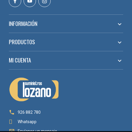
INFORMACIÓN

PRODUCTOS

MI CUENTA


926 882 780
Whatsapp

Envíanos un mensaje