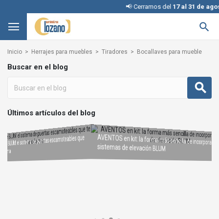
📢 Cerramos del
17 al 31 de agos

Inicio
Herrajes para muebles
Tiradores
Bocallaves para mueble
Buscar en el blog
Últimos artículos del blog
AVENTOS en kit: la forma más sencilla de incorporar
REVEGO de BLUM: el sistema de puertas escamoteables que
sistemas de elevación BLUM
Interruptores KINETIC para iluminación: cómo elegir la configuración adecuada
Condena con llave: una solución inteligente y segura sin
te transforma
cambiar la cerradura