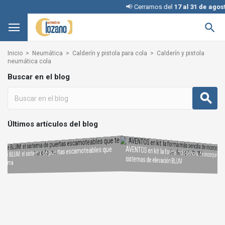
📢 Cerramos del
17 al 31 de agost

Inicio
Neumática
Calderín y pistola para cola
Calderín y pistola
neumática cola
Buscar en el blog
Últimos artículos del blog
AVENTOS en kit: la forma más sencilla de incorporar
REVEGO de BLUM: el sistema de puertas escamoteables que
sistemas de elevación BLUM
Interruptores KINETIC para iluminación: cómo elegir la configuración adecuada
Condena con llave: una solución inteligente y segura sin
te transforma
cambiar la cerradura