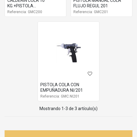
CALDERIN COLA 10
PISTOLA MANUAL COLA
KG.+PISTOLA
FLUJO REGUL 201
200+MANGUERA
Referencia: GMC200
Referencia: GMC201
favorite_border
PISTOLA COLA CON
EMPUÑADURA NI/201
Referencia: GMC.NI201
Mostrando 1-3 de 3 artículo(s)