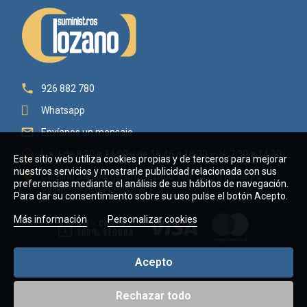

926 882 780
Whatsapp

Envíanos un mensaje

L a J de 8:30 a 14:00 y de 15:45 a 18:30 — V: 7:30 a 14:30
Este sitio web utiliza cookies propias y de terceros para mejorar
nuestros servicios y mostrarle publicidad relacionada con sus

Camino San Jorge, s/n - Aptdo 106 13270 Almagro -
preferencias mediante el análisis de sus hábitos de navegación.
Ciudad Real (España)
Para dar su consentimiento sobre su uso pulse el botón Acepto.
Más información
Personalizar cookies
Acepto
Rechazar todo
Copyright © 2026 Suministros Lozano Villaverde, C.B. - CIF