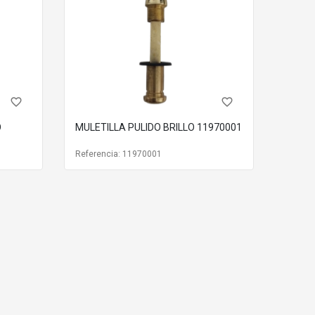
favorite_border
favorite_border
O
MULETILLA PULIDO BRILLO 11970001
Referencia: 11970001