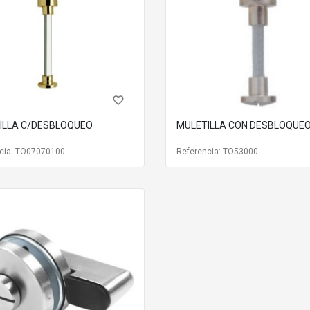
favorite_border
ILLA C/DESBLOQUEO
MULETILLA CON DESBLOQUE
cia: TO07070100
Referencia: TO53000