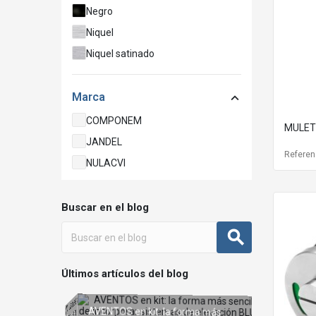
Negro
Niquel
Niquel satinado
Marca

COMPONEM
MULET
JANDEL
Referen
NULACVI
Buscar en el blog
Últimos artículos del blog
AVENTOS en kit: la forma más
Interruptores KINETIC para
iluminación: cómo elegir la