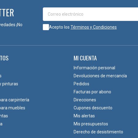
TTER
vedades ¡No
Acepto los
Términos y Condiciones
TOS
MI CUENTA
Información personal
s
Devoluciones de mercancía
y pinturas
Pedidos
Facturas por abono
para carpintería
Direcciones
 para muebles
Cupones descuento
ntas
Mis alertas
ca
Mis presupuestos
Derecho de desistimiento