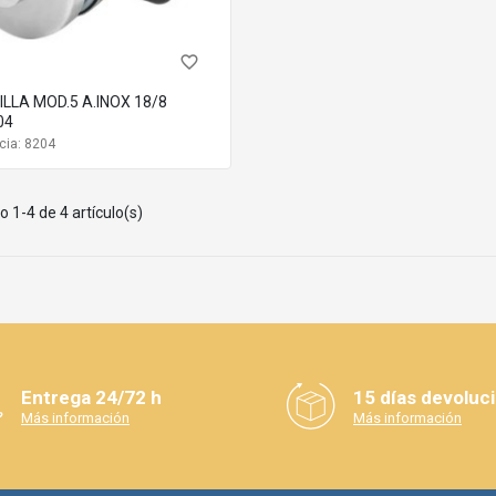
favorite_border
LLA MOD.5 A.INOX 18/8
04
cia: 8204
 1-4 de 4 artículo(s)
Entrega 24/72 h
15 días devoluc
Más información
Más información