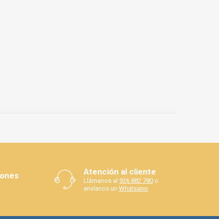
Atención al cliente
iones
Llámanos al
926 882 780
o
envíanos un
Whatsapp