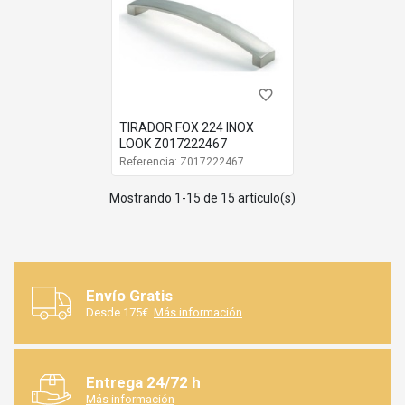
favorite_border
TIRADOR FOX 224 INOX
LOOK Z017222467
Referencia: Z017222467
Mostrando 1-15 de 15 artículo(s)
Envío Gratis
Desde 175€.
Más información
Entrega 24/72 h
Más información