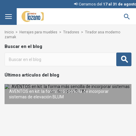
📢 Cerramos del
17 al 31 de agosto
,

Inicio
Herrajes para muebles
Tiradores
Tirador asa moderno
zamak
Buscar en el blog
Últimos artículos del blog
AVENTOS en kit: la forma más sencilla de incorporar
REVEGO de BLUM: el sistema de puertas escamoteables que
sistemas de elevación BLUM
Interruptores KINETIC para iluminación: cómo elegir la configuración adecuada
Condena con llave: una solución inteligente y segura sin
te transforma
cambiar la cerradura