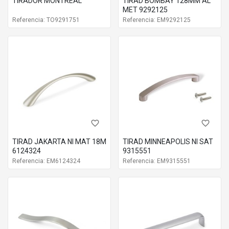
TIRADOR MONTREAL
TIRAD BOMBAY 128MM AL
MET 9292125
Referencia: TO9291751
Referencia: EM9292125
favorite_border
favorite_border
TIRAD JAKARTA NI MAT 18M
TIRAD MINNEAPOLIS NI SAT
6124324
9315551
Referencia: EM6124324
Referencia: EM9315551