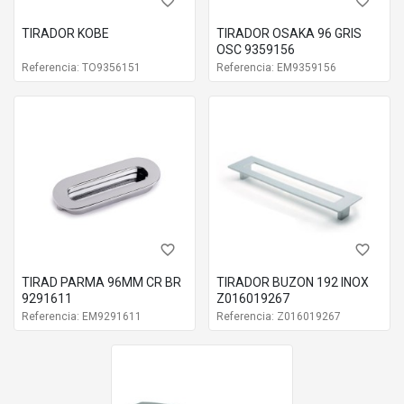
favorite_border
favorite_border
TIRADOR KOBE
TIRADOR OSAKA 96 GRIS
OSC 9359156
Referencia: TO9356151
Referencia: EM9359156
favorite_border
favorite_border
TIRAD PARMA 96MM CR BR
TIRADOR BUZON 192 INOX
9291611
Z016019267
Referencia: EM9291611
Referencia: Z016019267