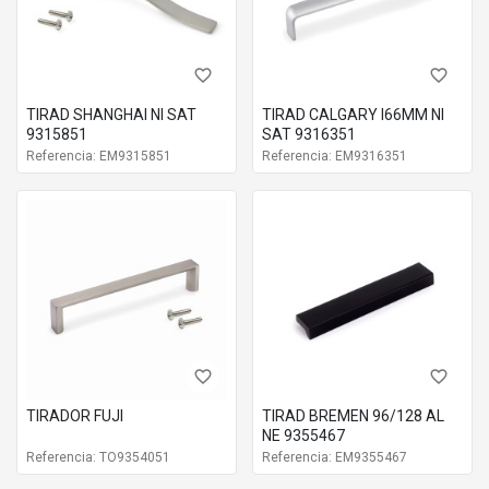
favorite_border
favorite_border
TIRAD SHANGHAI NI SAT
TIRAD CALGARY l66MM NI
9315851
SAT 9316351
Referencia: EM9315851
Referencia: EM9316351
favorite_border
favorite_border
TIRADOR FUJI
TIRAD BREMEN 96/128 AL
NE 9355467
Referencia: TO9354051
Referencia: EM9355467