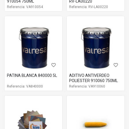
910054 750ML
RV-LA00220
Referencia: VA910054
Referencia: RV-LA00220
favorite_border
favorite_border
PATINA BLANCA 840000 5L
ADITIVO ANTIVERDEO
POLIESTER 910060 750ML
Referencia: VA840000
Referencia: VA910060