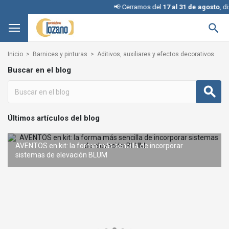
📢 Cerramos del
17 al 31 de agosto
, dis

Inicio
Barnices y pinturas
Aditivos, auxiliares y efectos decorativos
Buscar en el blog
Últimos artículos del blog
AVENTOS en kit: la forma más sencilla de incorporar
REVEGO de BLUM: el sistema de puertas escamoteables que
sistemas de elevación BLUM
Interruptores KINETIC para iluminación: cómo elegir la configuración adecuada
Condena con llave: una solución inteligente y segura sin
te transforma
cambiar la cerradura