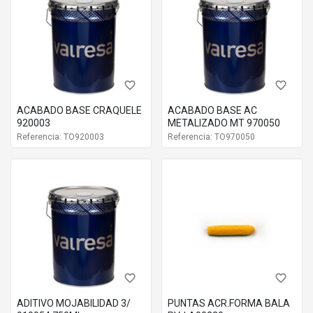
favorite_border
favorite_border
ACABADO BASE CRAQUELE
ACABADO BASE AC
920003
METALIZADO MT 970050
Referencia: TO920003
Referencia: TO970050
favorite_border
favorite_border
ADITIVO MOJABILIDAD 3/
PUNTAS ACR.FORMA BALA