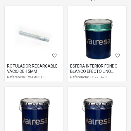
favorite_border
favorite_border
ROTULADOR RECARGABLE
ESFERA INTERIOR FONDO
VACIO DE 15MM
BLANCO EFECTO LINO
270420
Referencia: RV-LA00100
Referencia: TO270420