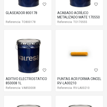
favorite_border
favorite_border
GLASEADOR 800178
ACABADO ACRÍLICO
METALIZADO MATE 170550
Referencia: TO800178
Referencia: TO170555
favorite_border
favorite_border
ADITIVO ELECTROSTATICO
PUNTAS ACR.FORMA CINCEL
850008 1L
RV-LA00210
Referencia: VA850008
Referencia: RV-LA00210