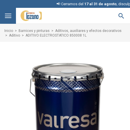
📢 Cerramos del
17 al 31 de agosto
, disculpe la

Inicio
Barnices y pinturas
Aditivos, auxiliares y efectos decorativos
Aditivo
ADITIVO ELECTROSTATICO 850008 1L