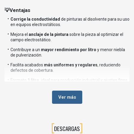
💡Ventajas
Corrige la conductividad
de pinturas al disolvente para su uso
en equipos electrostáticos.
Mejora el
anclaje de la pintura
sobre la pieza al optimizar el
campo electrostático.
Contribuye a un
mayor rendimiento por litro
y menor niebla
de pulverización.
Facilita acabados
más uniformes y regulares
, reduciendo
defectos de cobertura.
Formato
1 litro
, ideal para producción industrial y ajustes finos
en cabina.
Ver más
⚙️Aplicaciones recomendadas
Pintura electrostática de
metales, estructuras y maquinaria
industrial
.
Líneas de pintura en
carpintería metálica, cerrajería,
DESCARGAS
calderería, carrocería industrial
, etc.