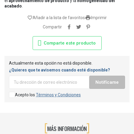
el
aprovechamiento de producto
y la
homogeneidad del
acabado
.

favorite_border
Añadir a la lista de favoritos
Imprimir
Compartir
Comparte este producto
Actualmente esta opción no está disponible.
¿Quieres que te avisemos cuando esté disponible?
Notifícame
Acepto los
Términos y Condiciones
MÁS INFORMACIÓN