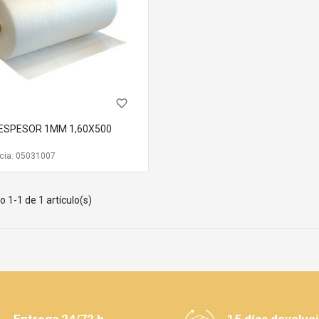
favorite_border
ESPESOR 1MM 1,60X500
cia: 05031007
 1-1 de 1 artículo(s)
Entrega 24/72 h
15 días devoluc