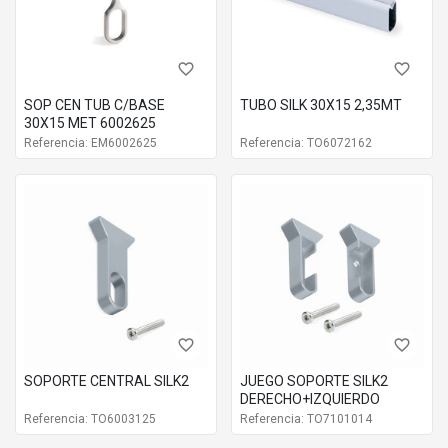
favorite_border
favorite_border
SOP CEN TUB C/BASE
TUBO SILK 30X15 2,35MT
30X15 MET 6002625
Referencia: EM6002625
Referencia: TO6072162
favorite_border
favorite_border
SOPORTE CENTRAL SILK2
JUEGO SOPORTE SILK2
DERECHO+IZQUIERDO
Referencia: TO6003125
Referencia: TO7101014