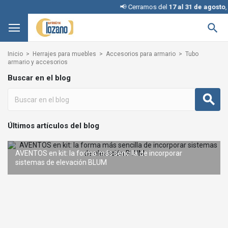
📢 Cerramos del
17 al 31 de agosto
, d

Inicio
Herrajes para muebles
Accesorios para armario
Tubo
armario y accesorios
Buscar en el blog
Últimos artículos del blog
AVENTOS en kit: la forma más sencilla de incorporar
REVEGO de BLUM: el sistema de puertas escamoteables que
sistemas de elevación BLUM
Interruptores KINETIC para iluminación: cómo elegir la configuración adecuada
Condena con llave: una solución inteligente y segura sin
te transforma
cambiar la cerradura