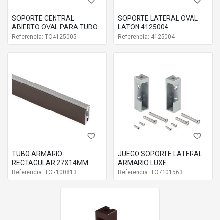
favorite_border
favorite_border
SOPORTE CENTRAL
SOPORTE LATERAL OVAL
ABIERTO OVAL PARA TUBO
LATON 4125004
DE ACERO
Referencia: TO4125005
Referencia: 4125004
favorite_border
favorite_border
TUBO ARMARIO
JUEGO SOPORTE LATERAL
RECTAGULAR 27X14MM
ARMARIO LUXE
LUXE CON GOMA
Referencia: TO7100813
Referencia: TO7101563