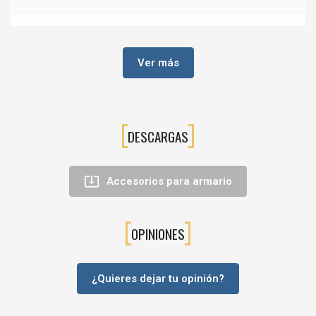
⚙️Características principales
Tipo de producto:
Soporte central para barra de armario
Ver más
Material:
zamak
Acabado:
aluminio pintado
Instalación:
fijación superior (soporte central)
DESCARGAS
Función:
refuerzo y apoyo de barras de colgar
Aplicación:
armarios, vestidores y muebles roperos

Accesorios para armario
💡Ventajas del soporte central de zamak
Evita la
flexión de la barra
en tramos largos
OPINIONES
Aumenta la
capacidad de carga
del sistema de colgar
Alta resistencia al uso intensivo
¿Quieres dejar tu opinión?
Diseño discreto y funcional