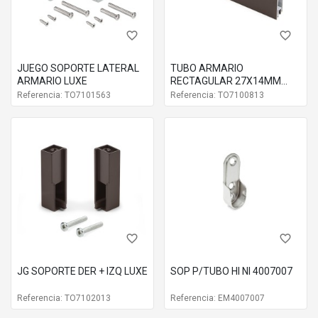
Código
EM6002625
Materiales
Zamak
favorite_border
favorite_border
Acabados
Pintado aluminio
Embalaje
10 UN
JUEGO SOPORTE LATERAL
TUBO ARMARIO
Componentes
1 soporte
ARMARIO LUXE
RECTAGULAR 27X14MM
LUXE CON GOMA
Referencia: TO7101563
Referencia: TO7100813
favorite_border
favorite_border
JG SOPORTE DER + IZQ LUXE
SOP P/TUBO HI NI 4007007
Referencia: TO7102013
Referencia: EM4007007