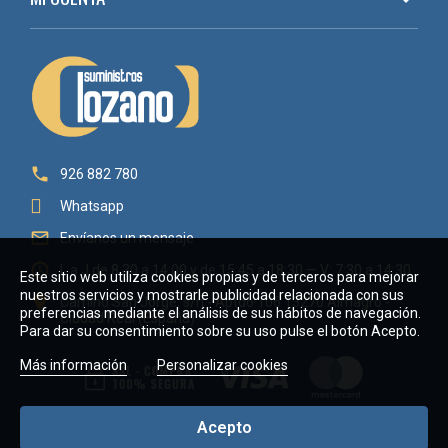

926 882 780
Whatsapp

Envíanos un mensaje

L a J de 8:30 a 14:00 y de 15:45 a 18:30 — V: 7:30 a 14:30
Este sitio web utiliza cookies propias y de terceros para mejorar
nuestros servicios y mostrarle publicidad relacionada con sus

Camino San Jorge, s/n - Aptdo 106 13270 Almagro -
preferencias mediante el análisis de sus hábitos de navegación.
Ciudad Real (España)
Para dar su consentimiento sobre su uso pulse el botón Acepto.
Más información
Personalizar cookies
Acepto