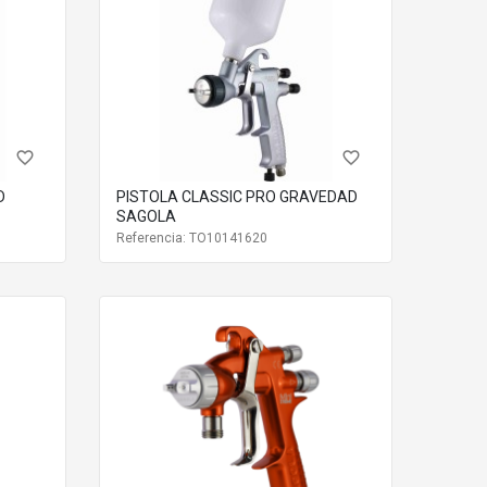
favorite_border
favorite_border
D
PISTOLA CLASSIC PRO GRAVEDAD
SAGOLA
Referencia: TO10141620