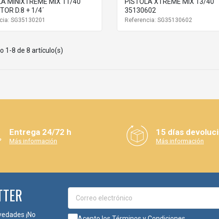
A MINIXTREME MIX 11/40
PISTOLA XTREME MIX 13/40
OR D.8 + 1/4´
35130602
cia: SG35130201
Referencia: SG35130602
 1-8 de 8 artículo(s)
Entrega 24/72 h
15 días devoluc
Más información
Más información
TTER
vedades ¡No
Acepto los
Términos y Condiciones