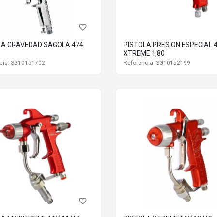
favorite_border
LA GRAVEDAD SAGOLA 474
PISTOLA PRESION ESPECIAL 4100B
XTREME 1,80
cia: SG10151702
Referencia: SG10152199
favorite_border