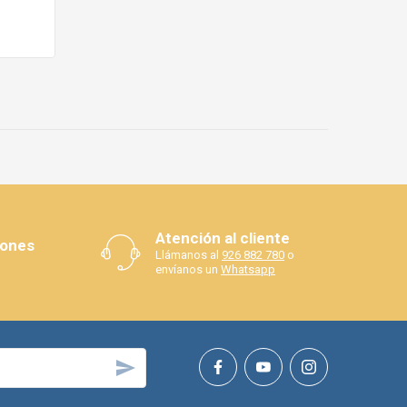
Atención al cliente
iones
Llámanos al
926 882 780
o
envíanos un
Whatsapp
