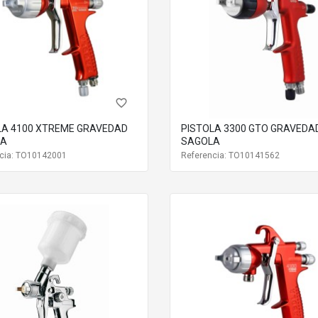
favorite_border
LA 4100 XTREME GRAVEDAD
PISTOLA 3300 GTO GRAVEDA
LA
SAGOLA
cia: TO10142001
Referencia: TO10141562