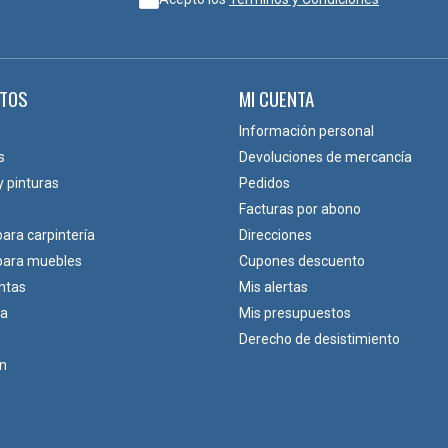
TOS
MI CUENTA
Información personal
s
Devoluciones de mercancía
y pinturas
Pedidos
Facturas por abono
para carpintería
Direcciones
 para muebles
Cupones descuento
ntas
Mis alertas
ca
Mis presupuestos
Derecho de desistimiento
ón