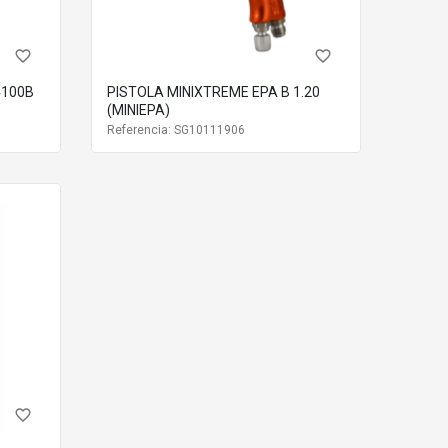
favorite_border
favorite_border
PISTOLA MINIXTREME EPA B 1.20
(MINIEPA)
Referencia: SG10111906
favorite_border