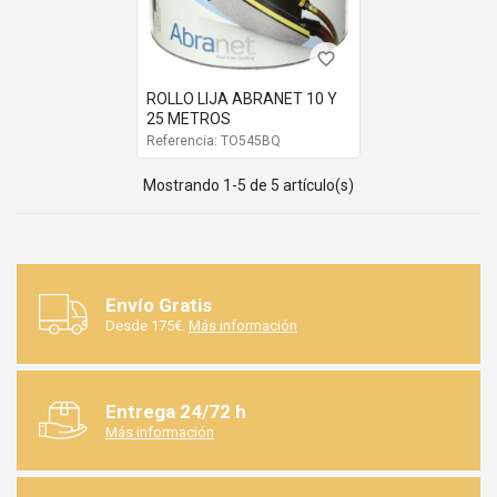
favorite_border
ROLLO LIJA ABRANET 10 Y
25 METROS
Referencia: TO545BQ
Mostrando 1-5 de 5 artículo(s)
Envío Gratis
Desde 175€.
Más información
Entrega 24/72 h
Más información