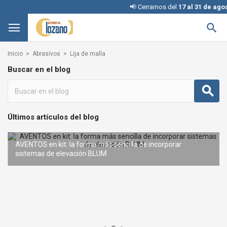
📢 Cerramos del
17 al 31 de agos

Inicio
Abrasivos
Lija de malla
Buscar en el blog
Últimos artículos del blog
AVENTOS en kit: la forma más sencilla de incorporar
REVEGO de BLUM: el sistema de puertas escamoteables que
sistemas de elevación BLUM
Interruptores KINETIC para iluminación: cómo elegir la configuración adecuada
Condena con llave: una solución inteligente y segura sin
te transforma
cambiar la cerradura