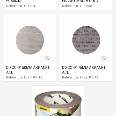
Ø150MM
EKANET MALLA GOLD
Referencia: TO54241
Referencia: TO03035
favorite_border
favorite_border
DISCO Ø150MM ABRANET
DISCO Ø175MM ABRANET
ACE
ACE
Referencia: TO24105012
Referencia: TO22705012