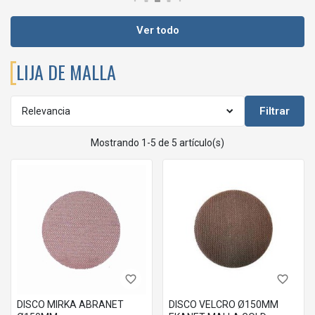
Ver todo
LIJA DE MALLA
Filtrar
Relevancia
Mostrando 1-5 de 5 artículo(s)
favorite_border
favorite_border
DISCO MIRKA ABRANET
DISCO VELCRO Ø150MM