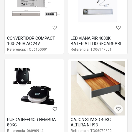
favorite_border
favorite_border
CONVERTIDOR COMPACT
LED VIANA PIR 4000K
100-240V AC 24V
BATERIA LITIO RECARGABLE
ALUMINIO MATE
Referencia: TO06150001
Referencia: TO06147001
favorite_border
favorite_border
RUEDA INFERIOR HEMBRA
CAJON SLIM 3D 40KG
80KG
ALTURA N H93
Referencia: 06090914
Referencia: TO06070600