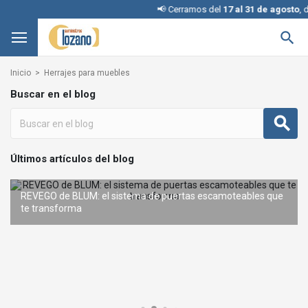
📢 Cerramos del
17 al 31 de agosto
, dis

Inicio
Herrajes para muebles
Buscar en el blog
Últimos artículos del blog
AVENTOS en kit: la forma más sencilla de incorporar
REVEGO de BLUM: el sistema de puertas escamoteables que
sistemas de elevación BLUM
Interruptores KINETIC para iluminación: cómo elegir la configuración adecuada
Condena con llave: una solución inteligente y segura sin
te transforma
cambiar la cerradura