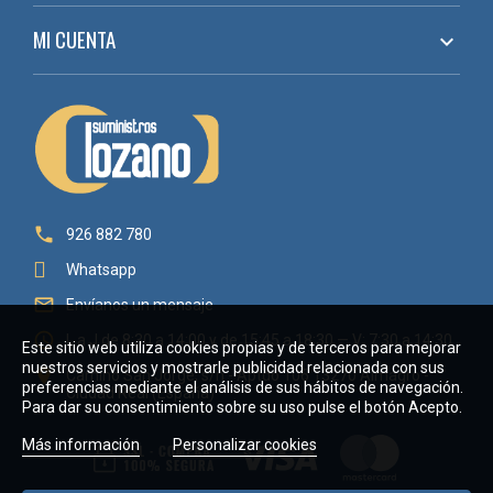
MI CUENTA


926 882 780
Whatsapp

Envíanos un mensaje

L a J de 8:30 a 14:00 y de 15:45 a 18:30 — V: 7:30 a 14:30
Este sitio web utiliza cookies propias y de terceros para mejorar
nuestros servicios y mostrarle publicidad relacionada con sus

Camino San Jorge, s/n - Aptdo 106 13270 Almagro -
preferencias mediante el análisis de sus hábitos de navegación.
Ciudad Real (España)
Para dar su consentimiento sobre su uso pulse el botón Acepto.
Más información
Personalizar cookies