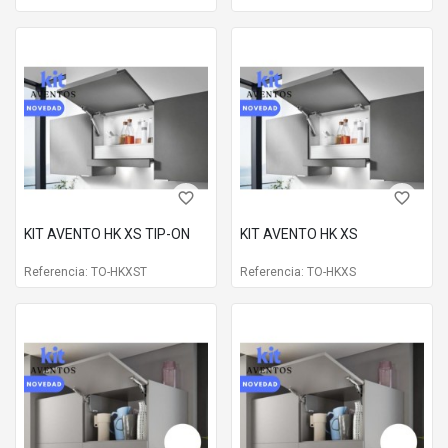
favorite_border
favorite_border
KIT AVENTO HK XS TIP-ON
KIT AVENTO HK XS
Referencia: TO-HKXST
Referencia: TO-HKXS