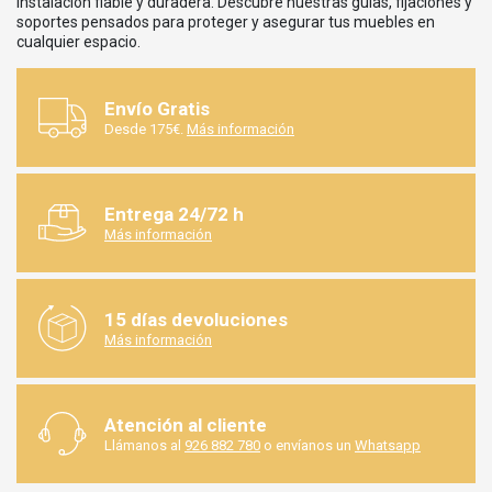
instalación fiable y duradera. Descubre nuestras guías, fijaciones y
soportes pensados para proteger y asegurar tus muebles en
cualquier espacio.
Envío Gratis
Desde 175€.
Más información
Entrega 24/72 h
Más información
15 días devoluciones
Más información
Atención al cliente
Llámanos al
926 882 780
o envíanos un
Whatsapp