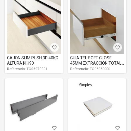
favorite_border
favorite_border
CAJON SLIM PUSH 3D 40KG
GUIA TEL SOFT CLOSE
ALTURA N H93
45MM EXTRACCIÓN TOTAL
45KG
Referencia: TO06070931
Referencia: TO06059001
favorite_border
favorite_border