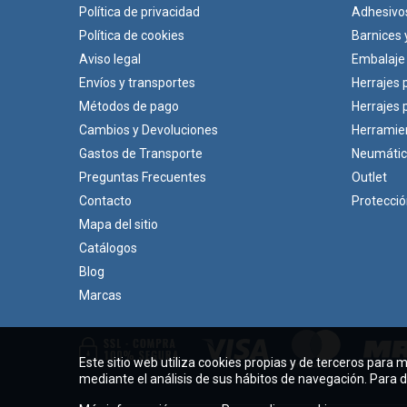
Política de privacidad
Adhesivo
Política de cookies
Barnices 
Aviso legal
Embalaje
Envíos y transportes
Herrajes 
Métodos de pago
Herrajes
Cambios y Devoluciones
Herramie
Gastos de Transporte
Neumáti
Preguntas Frecuentes
Outlet
Contacto
Protecci
Mapa del sitio
Catálogos
Blog
Marcas
Este sitio web utiliza cookies propias y de terceros para 
mediante el análisis de sus hábitos de navegación. Para 