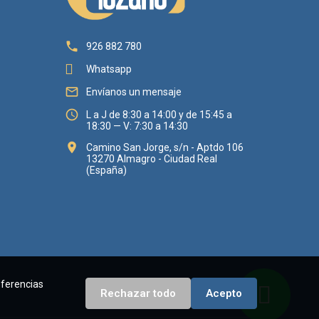

926 882 780
Whatsapp

Envíanos un mensaje

L a J de 8:30 a 14:00 y de 15:45 a
18:30 — V: 7:30 a 14:30

Camino San Jorge, s/n - Aptdo 106
13270 Almagro - Ciudad Real
(España)
eferencias
Rechazar todo
Acepto