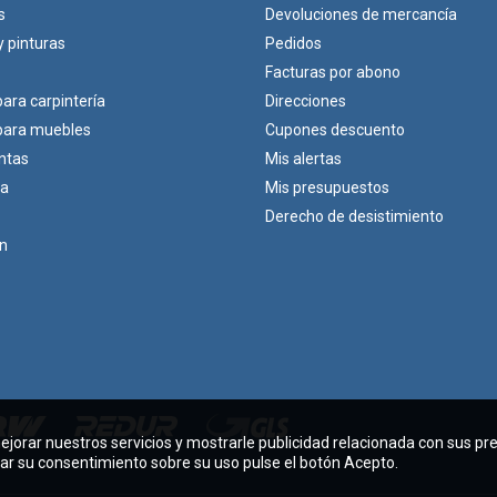
s
Devoluciones de mercancía
y pinturas
Pedidos
Facturas por abono
para carpintería
Direcciones
 para muebles
Cupones descuento
ntas
Mis alertas
ca
Mis presupuestos
Derecho de desistimiento
ón
mejorar nuestros servicios y mostrarle publicidad relacionada con sus pr
dar su consentimiento sobre su uso pulse el botón Acepto.