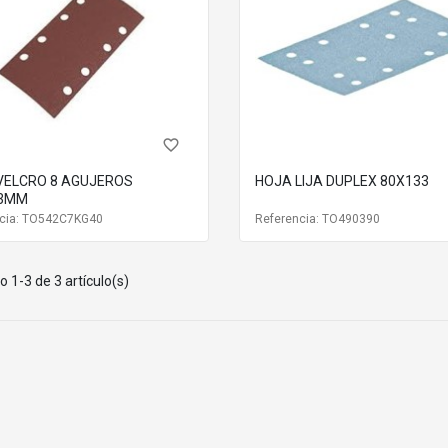
favorite_border
VELCRO 8 AGUJEROS
HOJA LIJA DUPLEX 80X133
93MM
ncia: TO542C7KG40
Referencia: TO490390
 1-3 de 3 artículo(s)