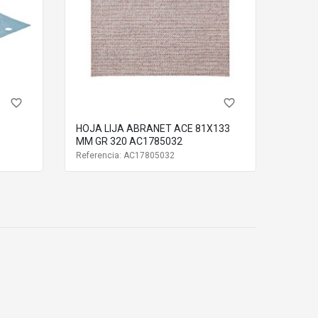
favorite_border
favorite_border
HOJA LIJA ABRANET ACE 81X133
MM GR 320 AC1785032
Referencia: AC17805032