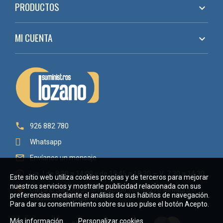
PRODUCTOS

MI CUENTA


926 882 780
Whatsapp

Envíanos un mensaje

L a J de 8:30 a 14:00 y de 15:45 a 18:30 — V: 7:30 a 14:30
Este sitio web utiliza cookies propias y de terceros para mejorar
nuestros servicios y mostrarle publicidad relacionada con sus

Camino San Jorge, s/n - Aptdo 106 13270 Almagro -
preferencias mediante el análisis de sus hábitos de navegación.
Ciudad Real (España)
Para dar su consentimiento sobre su uso pulse el botón Acepto.
Más información
Personalizar cookies