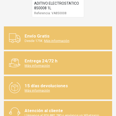
ADITIVO ELECTROSTATICO
850008 1L
Referencia: VA850008
Envío Gratis
Desde 175€.
Más información
Entrega 24/72 h
Más información
15 días devoluciones
Más información
Atención al cliente
Llámanos al
926 882 780
o envíanos un
Whatsapp