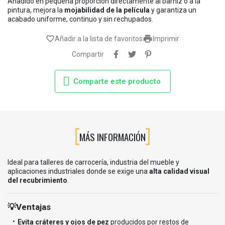
Añadido en pequeña proporción directamente al barniz o a la
pintura, mejora la
mojabilidad de la película
y garantiza un
acabado uniforme, continuo y sin rechupados.

favorite_border
Añadir a la lista de favoritos
Imprimir
Compartir
Comparte este producto
MÁS INFORMACIÓN
Ideal para talleres de carrocería, industria del mueble y
aplicaciones industriales donde se exige una
alta calidad visual
del recubrimiento
.
💡Ventajas
Evita cráteres y ojos de pez
producidos por restos de