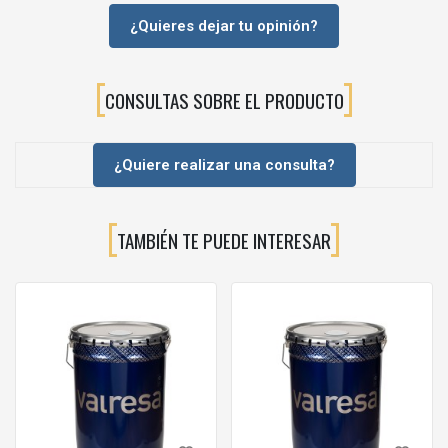
defectos de cráteres u ojos de pez
.
¿Quieres dejar tu opinión?
Procesos en los que exista riesgo de contaminación por
siliconas de pulimentos, aceites de máquinas,
desmoldeantes o aerosoles abrillantadores
.
CONSULTAS SOBRE EL PRODUCTO
🔧Modo de uso
Preparar la pintura o barniz según las indicaciones del
¿Quiere realizar una consulta?
fabricante (mezcla con endurecedor y disolvente, si procede).
Añadir el
Aditivo Antisilicona 980066
en una proporción
habitual entre
0,5% y 2%
, sin sobrepasar el 2%.
TAMBIÉN TE PUEDE INTERESAR
Mezclar cuidadosamente hasta conseguir una
dispersión
homogénea
.
Aplicar el producto de forma habitual (pistola, airmix, airless,
etc.) sobre una superficie lo más limpia posible.
Realizar siempre una
prueba previa
en la instalación real para
ajustar la dosificación óptima.
❓PREGUNTAS FRECUENTES (FAQ)