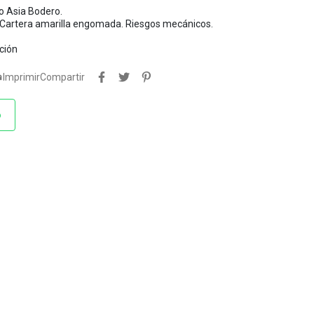
o Asia Bodero.
. Cartera amarilla engomada. Riesgos mecánicos.
ción

Imprimir
Compartir
o