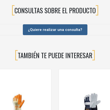
CONSULTAS SOBRE EL PRODUCTO
ón.
RAJE PARA TRABAJOS MECÁNICOS?
¿Quiere realizar una consulta?
dos por su resistencia al roce y a las condiciones exigentes de trabajo
l tiempo que proporcionan un agarre firme y una buena sensación de co
ersátil para profesionales que necesitan un guante robusto y fiable en
TAMBIÉN TE PUEDE INTERESAR
do este guante?
n, mantenimiento, manipulación de materiales, logística y trabajos indus
para usuarios que requieren un ajuste cómodo y seguro.