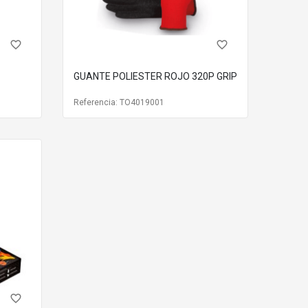
favorite_border
favorite_border
GUANTE POLIESTER ROJO 320P GRIP
específicas del trabajo.
Referencia: TO4019001
favorite_border