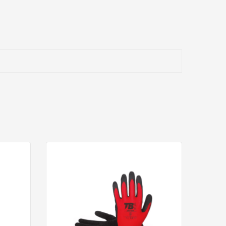
. Ofrecen una protección eficaz frente al desgaste
ntrol.
 su actividad diaria.
triales.