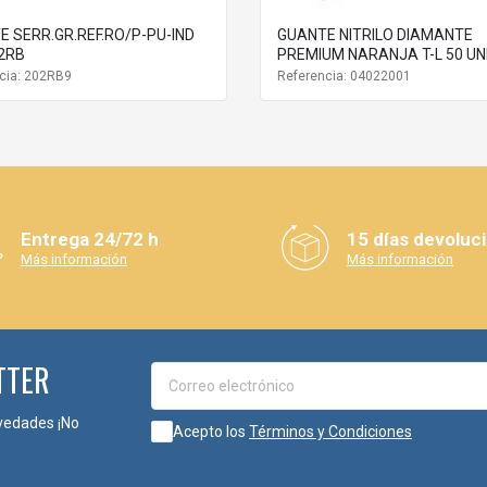
 SERR.GR.REF.RO/P-PU-IND
GUANTE NITRILO DIAMANTE
02RB
PREMIUM NARANJA T-L 50 UN
cia: 202RB9
Referencia: 04022001
Entrega 24/72 h
15 días devoluc
Más información
Más información
TTER
vedades ¡No
Acepto los
Términos y Condiciones