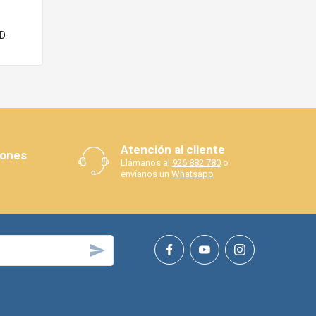
D.
Atención al cliente
iones
Llámanos al
926 882 780
o
envíanos un
Whatsapp
