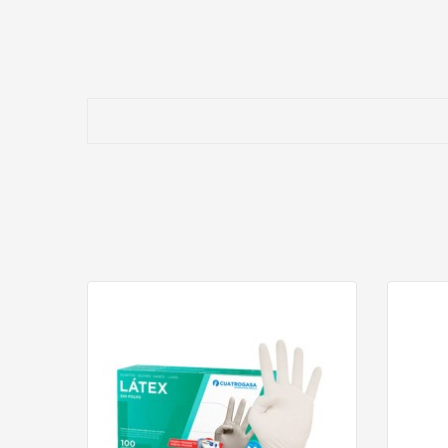
Buen equilibrio entre protección y comodidad.
Adecuado para uso intensivo en industria y construcci
Pensado para ofrecer una larga vida útil.
⭐¿POR QUÉ ELEGIR UN GUANTE DE SER
Los guantes fabricados en serraje son ampliamente utiliza
producido por la manipulación constante de materiales, a
El modelo Amer Serr RJ Amal Amar 201MB es una solución v
❓PREGUNTAS FRECUENTES (FAQ)
¿Para qué tipo de trabajos está recomenda
Está especialmente indicado para carpintería, construcció
¿Qué talla corresponde a este modelo?
Este guante se presenta en
talla 9
, una medida habitual 
¿Ofrece buena resistencia al desgaste?