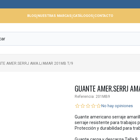

|
|
|
BLOG
NUESTRAS MARCAS
CATÁLOGOS
CONTACTO
TE AMER.SERRJ AMA.L/AMAR 201MB T/9
GUANTE AMER.SERRJ AM
Referencia:
201MB9
No hay opiniones
Guante americano serraje amaril
serraje resistente para trabajos 
Protección y durabilidad para tra
Guante carga y descarga Talla 9