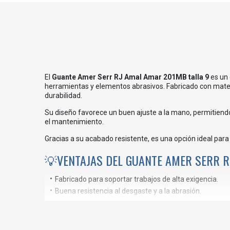
El
Guante Amer Serr RJ Amal Amar 201MB talla 9
es un 
herramientas y elementos abrasivos. Fabricado con mater
durabilidad.
Su diseño favorece un buen ajuste a la mano, permitiendo r
el mantenimiento.
Gracias a su acabado resistente, es una opción ideal par
💡VENTAJAS DEL GUANTE AMER SERR 
Fabricado para soportar trabajos de alta exigencia.
Buena resistencia al desgaste y a la abrasión.
Ajuste cómodo que facilita la manipulación de herram
Ideal para uso prolongado en entornos industriales.
Proporciona un agarre seguro en múltiples aplicacione