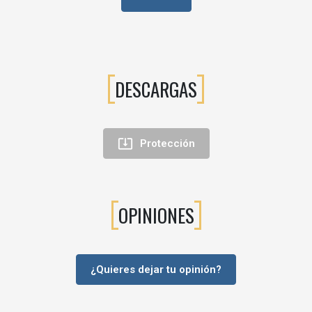
sivos.
DESCARGAS

Protección
OPINIONES
¿Quieres dejar tu opinión?
ulación.