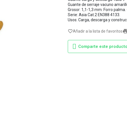
Guante de serraje vacuno amarill
Grosor: 1,1-1,3 mm. Forro palma
Serie: Asia Cat.2 EN388 4133.
Usos: Carga, descarga y construc
favorite_border
Añadir a la lista de favoritos
Comparte este product