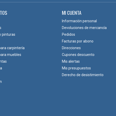
TOS
MI CUENTA
Información personal
s
Devoluciones de mercancía
y pinturas
Pedidos
Facturas por abono
para carpintería
Direcciones
 para muebles
Cupones descuento
ntas
Mis alertas
ca
Mis presupuestos
Derecho de desistimiento
ón