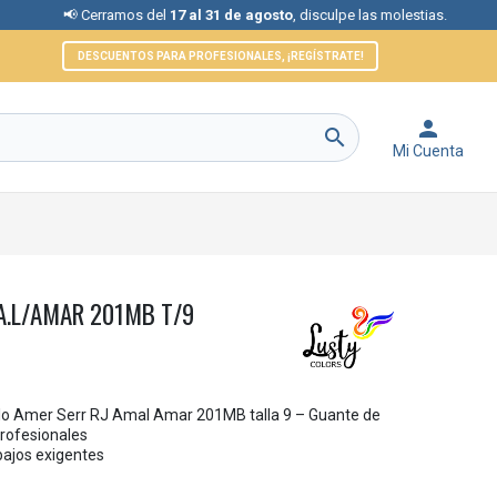
 Cerramos del
17 al 31 de agosto
, disculpe las molestias.
📞 At
DESCUENTOS PARA PROFESIONALES, ¡REGÍSTRATE!


Mi Cuenta
A.L/AMAR 201MB T/9
lo Amer Serr RJ Amal Amar 201MB talla 9 – Guante de
profesionales
bajos exigentes