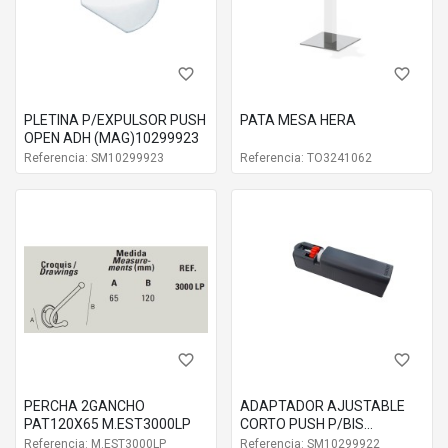
favorite_border
favorite_border
PLETINA P/EXPULSOR PUSH
PATA MESA HERA
OPEN ADH (MAG)10299923
Referencia: SM10299923
Referencia: TO3241062
favorite_border
favorite_border
PERCHA 2GANCHO
ADAPTADOR AJUSTABLE
PAT120X65 M.EST3000LP
CORTO PUSH P/BIS
10299922
Referencia: M.EST3000LP
Referencia: SM10299922