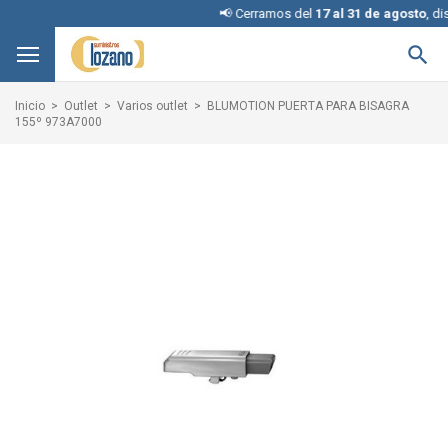
📢 Cerramos del
17 al 31 de agosto
, disculpe

Inicio
Outlet
Varios outlet
BLUMOTION PUERTA PARA BISAGRA
155º 973A7000