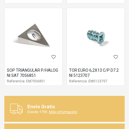
favorite_border
favorite_border
SOP TRIANGULAR P/HALOG
TOR EURO 6,2X13 C/P D7.2
NI SAT 7056851
NI 5123707
Referencia: EM7056851
Referencia: EM5123707
Envío Gratis
Desde 175€.
Más información