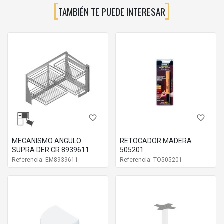
TAMBIÉN TE PUEDE INTERESAR
favorite_border
favorite_border
MECANISMO ANGULO
RETOCADOR MADERA
SUPRA DER CR 8939611
505201
Referencia: EM8939611
Referencia: TO505201