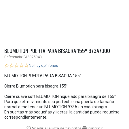
BLUMOTION PUERTA PARA BISAGRA 155º 973A7000
Referencia:
BL8975943
No hay opiniones
BLUMOTION PUERTA PARA BISAGRA 155°
Cierre Blumotion para bisagra 155°
Cierre suave soft BLUMOTION niquelado para bisagra de 155°
Para que el movimiento sea perfecto, una puerta de tamaño
normal debe tener un BLUMOTION 973A en cada bisagra.
En puertas más pequeñas y ligeras, la cantidad puede reducirse
correspondientemente.

favorite_border
Añadir a la lista de favoritos
Imprimir