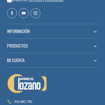
Acepto los
Términos y Condiciones
INFORMACIÓN

PRODUCTOS

MI CUENTA


926 882 780