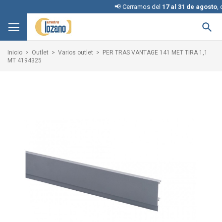
📢 Cerramos del
17 al 31 de agosto
, discu

Inicio
Outlet
Varios outlet
PER TRAS VANTAGE 141 MET TIRA 1,1
MT 4194325