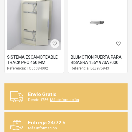
favorite_border
favorite_border
SISTEMA ESCAMOTEABLE
BLUMOTION PUERTA PARA
TRACK PRO 450 MM
BISAGRA 155º 973A7000
Referencia: TO06084002
Referencia: BL8975943
Envío Gratis
Desde 175€.
Más información
Entrega 24/72 h
Más información