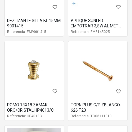
favorite_border
favorite_border
DEZLIZANTE SILLA BL 15MM
APLIQUE SUNLED
9001415
EMPOTRAR 3,8W AL MET
5145025
Referencia: EM9001415
Referencia: EM5145025
favorite_border
favorite_border
POMO 13X18 ZAMAK
TORN PLUS C/P ZBLANCO-
ORO/CRISTAL HP4013/C
626 T20
Referencia: HP4013C
Referencia: TO06111010