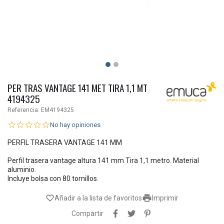
PER TRAS VANTAGE 141 MET TIRA 1,1 MT
4194325
Referencia:
EM4194325
No hay opiniones
PERFIL TRASERA VANTAGE 141 MM
Perfil trasera vantage altura 141 mm Tira 1,1 metro. Material
aluminio.
Incluye bolsa con 80 tornillos.

favorite_border
Añadir a la lista de favoritos
Imprimir
Compartir