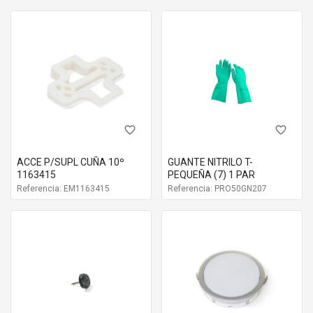
favorite_border
favorite_border
ACCE P/SUPL CUÑA 10º
GUANTE NITRILO T-
1163415
PEQUEÑA (7) 1 PAR
Referencia: EM1163415
Referencia: PRO50GN207