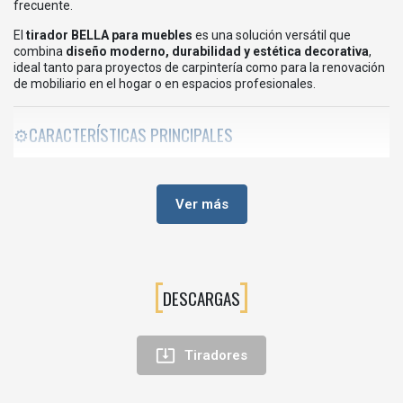
frecuente.
El
tirador BELLA para muebles
es una solución versátil que
combina
diseño moderno, durabilidad y estética decorativa
,
ideal tanto para proyectos de carpintería como para la renovación
de mobiliario en el hogar o en espacios profesionales.
⚙️CARACTERÍSTICAS PRINCIPALES
Tipo de producto:
tirador para muebles
Modelo:
BELLA
Ver más
Material:
metal
Diseño:
moderno y elegante
Aplicación:
cajones, puertas de armarios, muebles de cocina o
DESCARGAS
muebles auxiliares
💡VENTAJAS DEL TIRADOR BELLA

Tiradores
Diseño elegante y contemporáneo
El acabado cobre cepillado aporta un estilo cálido y sofisticado al