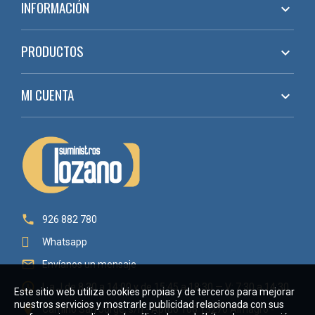
INFORMACIÓN

PRODUCTOS

MI CUENTA


926 882 780
Whatsapp

Envíanos un mensaje

L a J de 8:30 a 14:00 y de 15:45 a 18:30 — V: 7:30 a 14:30
Este sitio web utiliza cookies propias y de terceros para mejorar
nuestros servicios y mostrarle publicidad relacionada con sus

Camino San Jorge, s/n - Aptdo 106 13270 Almagro -