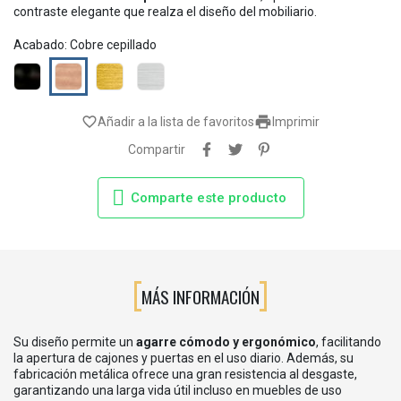
contraste elegante que realza el diseño del mobiliario.
Acabado: Cobre cepillado
Negro
Cobre
Oro
Gris
cepillado
cepillado
grafito

favorite_border
Añadir a la lista de favoritos
Imprimir
Compartir
Comparte este producto
MÁS INFORMACIÓN
Su diseño permite un
agarre cómodo y ergonómico
, facilitando
la apertura de cajones y puertas en el uso diario. Además, su
fabricación metálica ofrece una gran resistencia al desgaste,
garantizando una larga vida útil incluso en muebles de uso