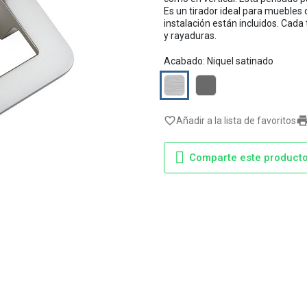
Es un tirador ideal para muebles d
instalación están incluidos. Cada
y rayaduras.
Acabado: Niquel satinado
Niquel
Titanio
satinado
favorite_border
Añadir a la lista de favoritos
Comparte este product