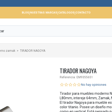
📢 C
|
|
|
BLOG
NUESTRAS MARCAS
CATÁLOGOS
CONTACTO
erno zamak
TIRADOR NAGOYA
TIRADOR NAGOYA
Referencia:
EM9355651
No hay opiniones
Tirador para muebles moderno Na
L80mm, intereje 64mm, Zamak, Níq
El tirador Nagoya para mueble e
color titanio. Posee un diseño mo
como en vertical. Está pensado p