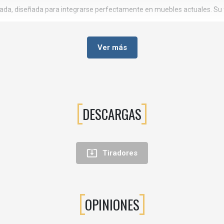
brada, diseñada para integrarse perfectamente en muebles actuales. Su 
es donde se busca una estética moderna y funcional, manteniendo línea
Ver más
DESCARGAS

Tiradores
 modernos como a espacios con estilo contemporáneo o minimalista.
IO ELEGANTE Y DURADERO
OPINIONES
utilizados en tiradores de mobiliario gracias a su estética moderna y s