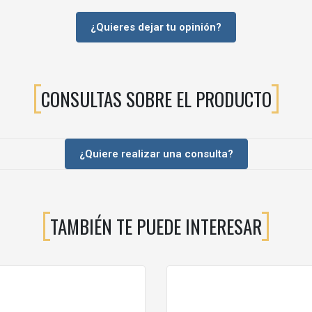
¿Quieres dejar tu opinión?
CONSULTAS SOBRE EL PRODUCTO
 madera, lacados o laminados, aportando un toque sofisticado al conju
¿Quiere realizar una consulta?
Y PUERTAS
a y sencilla mediante tornillos de fijación en el mueble.
TAMBIÉN TE PUEDE INTERESAR
ajones y puertas, tanto en muebles nuevos como en proyectos de renov