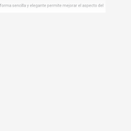
forma sencilla y elegante permite mejorar el aspecto del
s rectas y acabados metálicos sofisticados.
u gran capacidad para combinar con diferentes materiales