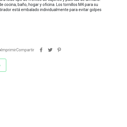
e cocina, baño, hogar y oficina. Los tornillos M4 para su
 tirador está embalado individualmente para evitar golpes

Imprimir
Compartir
o