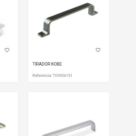
favorite_border
favorite_border
TIRADOR KOBE
Referencia: TO9356151