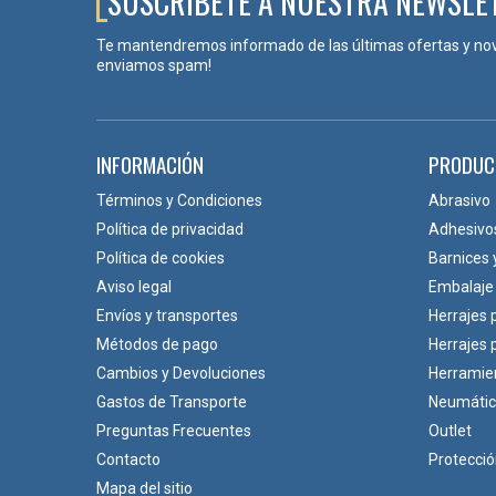
SUSCRÍBETE A NUESTRA NEWSLE
Acabados
Níquel satinado
Titanio
C
64
64
Te mantendremos informado de las últimas ofertas y no
L
80
80
enviamos spam!
1 tirador, tornillos de
1 tirador,
Componentes
montaje
montaje
Intereje
64
64
INFORMACIÓN
PRODUC
Términos y Condiciones
Abrasivo
Política de privacidad
Adhesivo
Política de cookies
Barnices 
Aviso legal
Embalaje
Envíos y transportes
Herrajes 
Métodos de pago
Herrajes
Cambios y Devoluciones
Herramie
Gastos de Transporte
Neumáti
Preguntas Frecuentes
Outlet
Contacto
Protecci
Mapa del sitio