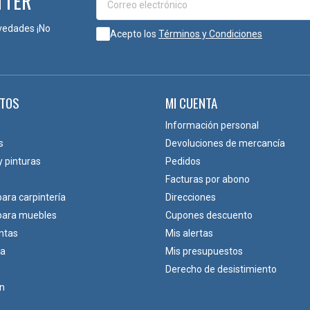
TTER
vedades ¡No
Acepto los
Términos y Condiciones
 tornillos de
TOS
MI CUENTA
Información personal
s
Devoluciones de mercancía
y pinturas
Pedidos
Facturas por abono
para carpintería
Direcciones
 para muebles
Cupones descuento
ntas
Mis alertas
ca
Mis presupuestos
Derecho de desistimiento
ón