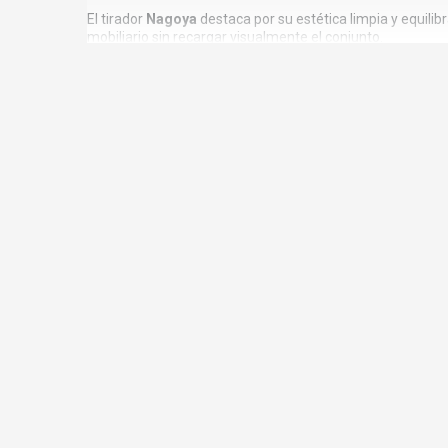
El tirador
Nagoya
destaca por su estética limpia y equili
mobiliario sin recargar visualmente el conjunto.
Este tipo de tirador es especialmente utilizado en muebl
Es ideal para instalar en:
Muebles de cocina
Cajones y armarios de baño
Muebles de salón
Dormitorios y cómodas
Armarios y muebles auxiliares
Proyectos de carpintería y mobiliario a medida
Su diseño versátil permite adaptarse tanto a ambientes
⚙️ACABADO NÍQUEL SATINADO Y TITAN
El acabado
níquel satinado
y titanio
son uno de los más 