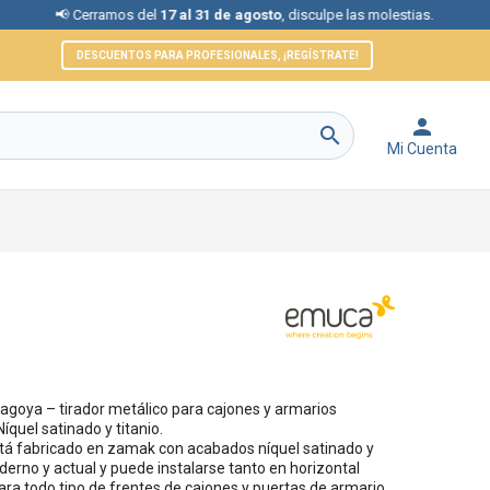
erramos del
17 al 31 de agosto
, disculpe las molestias.
📞 Atenc
DESCUENTOS PARA PROFESIONALES, ¡REGÍSTRATE!


Mi Cuenta
goya – tirador metálico para cajones y armarios
uel satinado y titanio.
stá fabricado en zamak con acabados níquel satinado y
derno y actual y puede instalarse tanto en horizontal
ara todo tipo de frentes de cajones y puertas de armario.