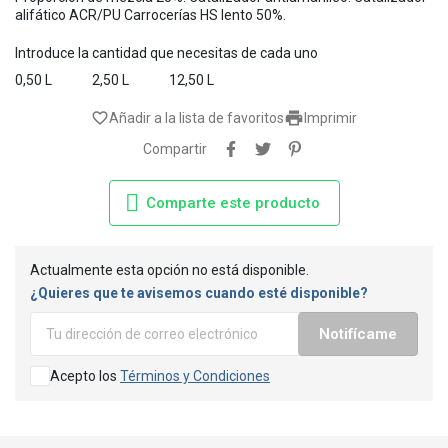
alifático ACR/PU Carrocerías HS lento 50%.
Introduce la cantidad que necesitas de cada uno
0,50 L
2,50 L
12,50 L

favorite_border
Añadir a la lista de favoritos
Imprimir
Compartir
Comparte este producto
Actualmente esta opción no está disponible.
¿Quieres que te avisemos cuando esté disponible?
Notifícame
Acepto los
Términos y Condiciones