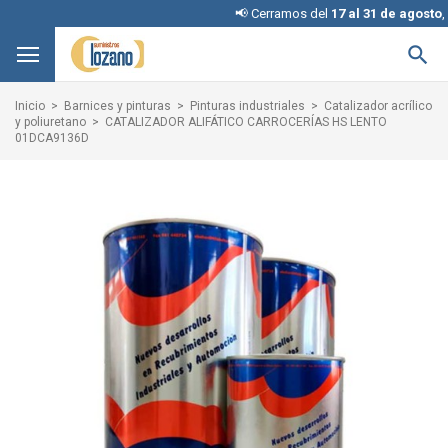
📢 Cerramos del
17 al 31 de agosto
, disc

Inicio
Barnices y pinturas
Pinturas industriales
Catalizador acrílico
y poliuretano
CATALIZADOR ALIFÁTICO CARROCERÍAS HS LENTO
01DCA9136D