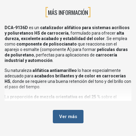
MÁS INFORMACIÓN
DCA-9136D
es un
catalizador alifático para sistemas acrílicos
y poliuretanos HS de carrocería
, formulado para ofrecer
alta
dureza, excelente acabado y estabilidad del color
. Se emplea
como
componente de polisocianato
que reacciona con el
aparejo o esmalte (componente A) para formar
películas duras
de poliuretano
, perfectas para aplicaciones de
carrocería
industrial y automoción
.
Su naturaleza
alifática antiamarilleo
lo hace especialmente
adecuado para
acabados brillantes y de color en carrocerías
HS
, donde se requiere una buena retención del tono y del brillo con
el paso del tiempo.
La
proporción de mezcla orientativa es del 25 %
sobre el
componente base en sistemas HS, funcionando como
catalizador lento 50 % para carrocerías
, ideal cuando se
necesitan tiempos de trabajo algo más amplios sin renunciar a un
Ver más
secado eficiente.
🧰APLICACIONES RECOMENDADAS