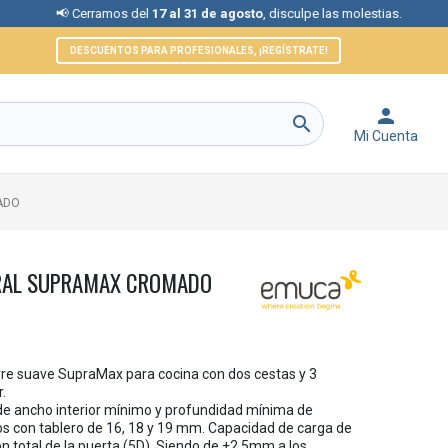
 Cerramos del
17 al 31 de agosto
, disculpe las molestias.
📞 Ate
DESCUENTOS PARA PROFESIONALES, ¡REGÍSTRATE!


Mi Cuenta
ADO
ERAL SUPRAMAX CROMADO
ierre suave SupraMax para cocina con dos cestas y 3
.
e ancho interior mínimo y profundidad mínima de
 con tablero de 16, 18 y 19 mm. Capacidad de carga de
n total de la puerta (5D). Siendo de ±2,5mm a los