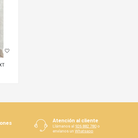
favorite_border
na, pero es recomendable secar salpicaduras para
XT
Atención al cliente
iones
Llámanos al
926 882 780
o
envíanos un
Whatsapp