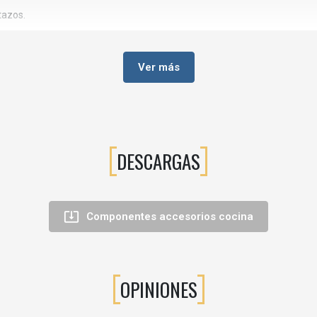
tazos.
buidos entre las dos cestas).
erior que evitan desplazamientos de las botellas.
Ver más
DESCARGAS
e suave

Componentes accesorios cocina
 mm
y
profundidad mínima 460 mm
OPINIONES