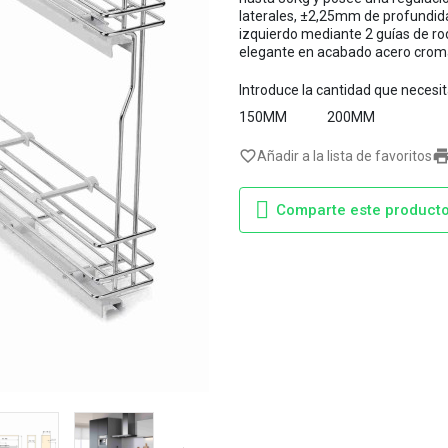
laterales, ±2,25mm de profundida
izquierdo mediante 2 guías de rod
elegante en acabado acero croma
Introduce la cantidad que necesi
150MM
200MM
favorite_border
Añadir a la lista de favoritos
Comparte este product