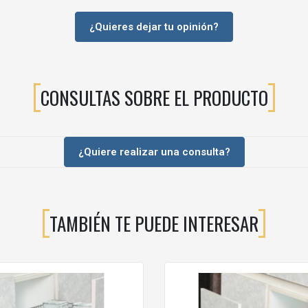
 modificar el diseño general del mobiliario.
¿Quieres dejar tu opinión?
y rápida de instalar en huecos “difíciles”.
o + estructura metálica pensada para durar.
CONSULTAS SOBRE EL PRODUCTO
ía de montaje y separadores para la cesta.
¿Quiere realizar una consulta?
mm
estándar?
o conviene verificar que el mueble tenga
ancho interior mínimo de 11
TAMBIÉN TE PUEDE INTERESAR
do y ayuda a conservar la estabilidad del herraje con el uso diario.