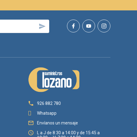


926 882 780
Whatsapp

Envíanos un mensaje

L a J de 8:30 a 14:00 y de 15:45 a