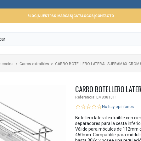
📢
|
|
|
BLOG
NUESTRAS MARCAS
CATÁLOGOS
CONTACTO
 cocina
Carros extraibles
CARRO BOTELLERO LATERAL SUPRAMAX CROM
CARRO BOTELLERO LAT
Referencia:
EM8381011
No hay opiniones
Botellero lateral extraíble con c
separadores para la cesta inferior
Válido para módulos de 112mm d
460mm. Compatible para módulos
hasta 30Kg y posee una regulació