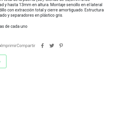
d y hasta 13mm en altura. Montaje sencillo en el lateral
illo con extracción total y cierre amortiguado. Estructura
do y separadores en plástico gris.
tas de cada uno

Imprimir
Compartir
o