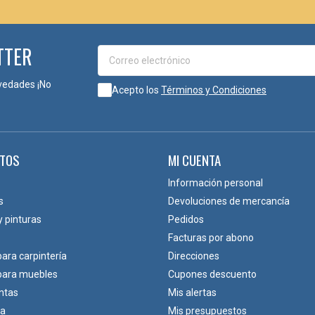
511
TTER
vedades ¡No
Acepto los
Términos y Condiciones
TOS
MI CUENTA
Información personal
s
Devoluciones de mercancía
y pinturas
Pedidos
Facturas por abono
para carpintería
Direcciones
 para muebles
Cupones descuento
ntas
Mis alertas
ca
Mis presupuestos