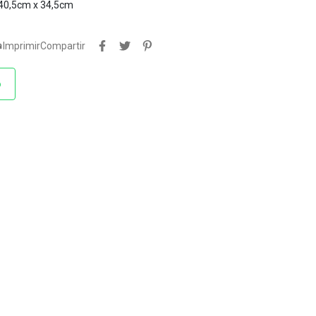
 40,5cm x 34,5cm

Imprimir
Compartir
o