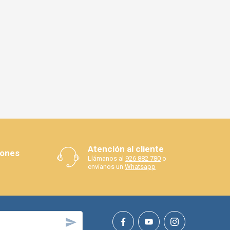
Atención al cliente
iones
Llámanos al
926 882 780
o
envíanos un
Whatsapp
