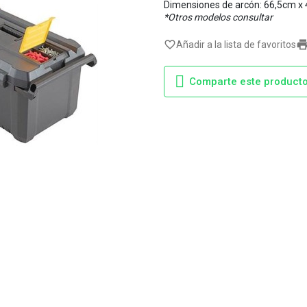
Dimensiones de arcón: 66,5cm x
*Otros modelos consultar
favorite_border
Añadir a la lista de favoritos
Comparte este product