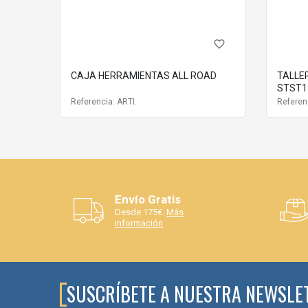
favorite_border
CAJA HERRAMIENTAS ALL ROAD
TALLER
STST1
Referencia: ARTI.
Referen
Envío Gratis
Desde 175€.
Más
información
SUSCRÍBETE A NUESTRA NEWSLE