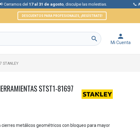
del
17 al 31 de agosto
, disculpe las molestias.
📞 Atención al cli
DESCUENTOS PARA PROFESIONALES, ¡REGÍSTRATE!


Mi Cuenta
7 STANLEY
HERRAMIENTAS STST1-81697
n cierres metálicos geométricos con bloqueo para mayor