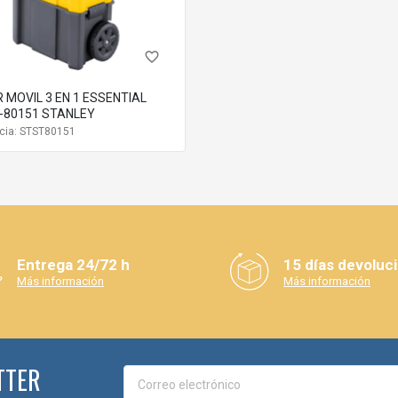
favorite_border
 MOVIL 3 EN 1 ESSENTIAL
-80151 STANLEY
cia: STST80151
Entrega 24/72 h
15 días devoluc
Más información
Más información
TTER