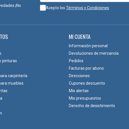
vedades ¡No
Acepto los
Términos y Condiciones
TOS
MI CUENTA
Información personal
s
Devoluciones de mercancía
y pinturas
Pedidos
Facturas por abono
para carpintería
Direcciones
 para muebles
Cupones descuento
ntas
Mis alertas
ca
Mis presupuestos
Derecho de desistimiento
ón