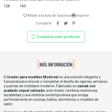
128
160

favorite_border
Añadir a la lista de favoritos
Imprimir
Compartir
Comparte este producto
MÁS INFORMACIÓN
El
tirador para muebles Montreal
es una solución elegante y
funcional para renovar o completar el diseño de cajones, armarios
y puertas de mobiliario moderno. Fabricado en
zamak con
acabado níquel satinado
, este tirador combina resistencia,
durabilidad y una estética contemporánea que encaja
perfectamente en cocinas, baños, dormitorios o muebles de
salón.