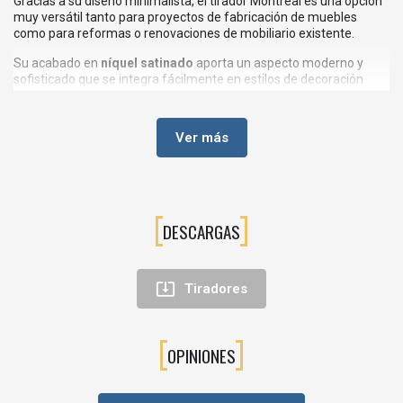
Gracias a su diseño minimalista, el tirador Montreal es una opción
muy versátil tanto para proyectos de fabricación de muebles
como para reformas o renovaciones de mobiliario existente.
Su acabado en
níquel satinado
aporta un aspecto moderno y
sofisticado que se integra fácilmente en estilos de decoración
actuales, aportando un toque elegante sin recargar el diseño del
mueble.
Ver más
📐DISEÑO MODERNO Y ELEGANTE PARA MUEBLES
CONTEMPORÁNEOS
El
tirador Montreal
destaca por sus líneas limpias y su diseño
DESCARGAS
equilibrado, pensado para aportar funcionalidad y estética al
mobiliario.
Su formato recto facilita una apertura cómoda de cajones y

Tiradores
puertas, convirtiéndolo en un accesorio práctico para el uso diario.
Además, su acabado satinado reduce la visibilidad de huellas y
marcas, manteniendo el tirador con un aspecto limpio durante
más tiempo.
OPINIONES
Este tirador es ideal para instalar en: