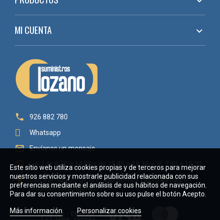

MI CUENTA


926 882 780
Whatsapp

Envíanos un mensaje

L a J de 8:30 a 14:00 y de 15:45 a 18:30 — V: 7:30 a 14:30
Este sitio web utiliza cookies propias y de terceros para mejorar
nuestros servicios y mostrarle publicidad relacionada con sus

Camino San Jorge, s/n - Aptdo 106 13270 Almagro -
preferencias mediante el análisis de sus hábitos de navegación.
Ciudad Real (España)
Para dar su consentimiento sobre su uso pulse el botón Acepto.
Más información
Personalizar cookies