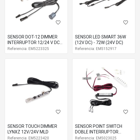
Modelo
MOTION
Entrada
12V DC - 24V DC
Salida
12V DC - 24V DC
favorite_border
favorite_border
1 sensor, 1 distribuidor MI
Componentes
entradas y tornillos
SENSOR DOT-12 DIMMER
SENSOR LED SMART 36W
INTERRUPTOR 12/24 V DC
(12V DC) - 72W (24V DC)
MLD
Referencia: EM5223325
Referencia: EM5152917
favorite_border
favorite_border
SENSOR TOUCH DIMMER
SENSOR POINT SWITCH
LYNXZ 12V/24V MLD
DOBLE INTERRUPTOR
12/24V 5023025
Referencia: EM5223420
Referencia: EM5023025