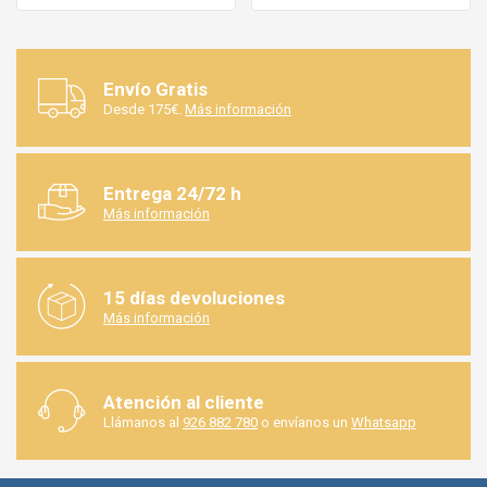
Envío Gratis
Desde 175€.
Más información
Entrega 24/72 h
Más información
15 días devoluciones
Más información
Atención al cliente
Llámanos al
926 882 780
o envíanos un
Whatsapp