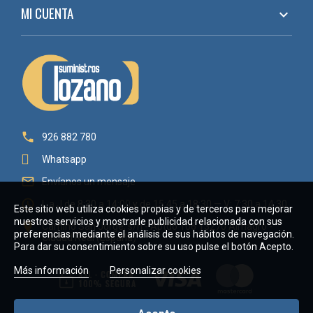
MI CUENTA


926 882 780
Whatsapp

Envíanos un mensaje

L a J de 8:30 a 14:00 y de 15:45 a 18:30 — V: 7:30 a 14:30
Este sitio web utiliza cookies propias y de terceros para mejorar
nuestros servicios y mostrarle publicidad relacionada con sus

Camino San Jorge, s/n - Aptdo 106 13270 Almagro -
preferencias mediante el análisis de sus hábitos de navegación.
Ciudad Real (España)
Para dar su consentimiento sobre su uso pulse el botón Acepto.
Más información
Personalizar cookies