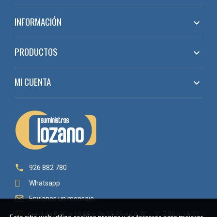
INFORMACIÓN

PRODUCTOS

MI CUENTA


926 882 780
Whatsapp

Envíanos un mensaje

L a J de 8:30 a 14:00 y de 15:45 a 18:30 — V: 7:30 a 14:30