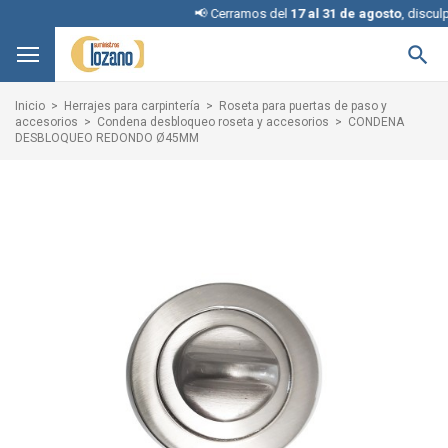
📢 Cerramos del
17 al 31 de agosto
, disculpe l

Inicio
Herrajes para carpintería
Roseta para puertas de paso y
accesorios
Condena desbloqueo roseta y accesorios
CONDENA
DESBLOQUEO REDONDO Ø45MM