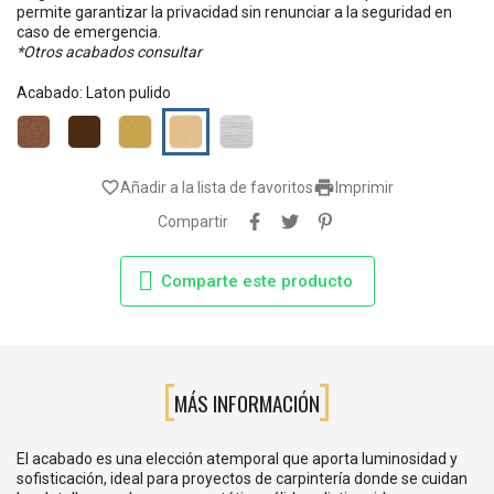
permite garantizar la privacidad sin renunciar a la seguridad en
caso de emergencia.
*Otros acabados consultar
Acabado: Laton pulido
Bronce
Cuero
Latón
Laton
Níquel
ingles
inglés
mate
pulido
mate

favorite_border
Añadir a la lista de favoritos
Imprimir
Compartir
Comparte este producto
MÁS INFORMACIÓN
El acabado es una elección atemporal que aporta luminosidad y
sofisticación, ideal para proyectos de carpintería donde se cuidan