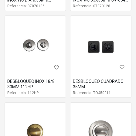
INOX WC DIAM.35MM
INOX WC 35X35MM SV-0346
EC4500.11E
Niquel mate
SV0340PV LT MT
LT MT
Referencia: 07070136
Referencia: 07070126
EC4500.113
Latón pulido
EC4500.11F
Latón mate
EC4500.11A
Bronce inglés
EC4500.11C
Cuero inglés
favorite_border
favorite_border
DESBLOQUEO INOX 18/8
DESBLOQUEO CUADRADO
30MM 112HP
35MM
Referencia: 112HP
Referencia: TO450011