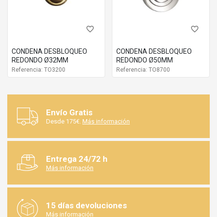
favorite_border
favorite_border
CONDENA DESBLOQUEO
CONDENA DESBLOQUEO
REDONDO Ø32MM
REDONDO Ø50MM
Referencia: TO3200
Referencia: TO8700
Envío Gratis
Desde 175€.
Más información
Entrega 24/72 h
Más información
15 días devoluciones
Más información