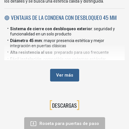
los detalles y se busca una estética cálida y distinguida.
🟢 VENTAJAS DE LA CONDENA CON DESBLOQUEO 45 MM
Sistema de cierre con desbloqueo exterior
: seguridad y
funcionalidad en un solo producto
Diámetro 45 mm
: mayor presencia estética y mejor
integración en puertas clásicas
Alta resistencia al uso
: preparado para uso frecuente
Fácil instalación
: compatible con sistemas estándar
Acabado decorativo premium
: mejora el conjunto de la
puerta
Ver más
🏠 APLICACIONES RECOMENDADAS
Este producto está especialmente indicado para:
DESCARGAS
Puertas de baño y aseo
Dormitorios
Viviendas con estilo clásico o elegante

Roseta para puertas de paso
Hoteles y alojamientos