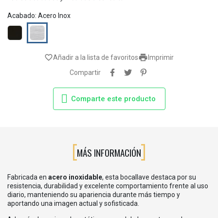
Acabado: Acero Inox
Negro
Acero
mate
Inox

favorite_border
Añadir a la lista de favoritos
Imprimir
Compartir
Comparte este producto
MÁS INFORMACIÓN
Fabricada en
acero inoxidable
, esta bocallave destaca por su
resistencia, durabilidad y excelente comportamiento frente al uso
diario, manteniendo su apariencia durante más tiempo y
aportando una imagen actual y sofisticada.