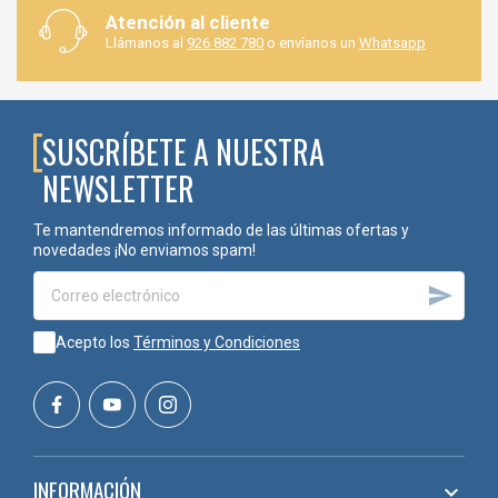
PARA PUERTAS
Atención al cliente
Llámanos al
926 882 780
o envíanos un
Whatsapp
En Suministros Lozano disponemos de una amplia selección de
bocallaves, rosetas, manillas, cerraduras y accesorios para
puertas, pensados para proyectos de carpintería, construcción e
interiorismo.
SUSCRÍBETE A NUESTRA
Código
Acabado
NEWSLETTER
Te mantendremos informado de las últimas ofertas y
70002420
Acero inox
novedades ¡No enviamos spam!

70002434
Negro mate
Acepto los
Términos y Condiciones
INFORMACIÓN
