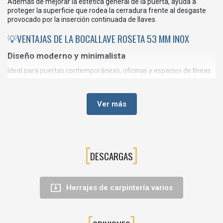
Además de mejorar la estética general de la puerta, ayuda a
proteger la superficie que rodea la cerradura frente al desgaste
provocado por la inserción continuada de llaves.
💡VENTAJAS DE LA BOCALLAVE ROSETA 53 MM INOX
Diseño moderno y minimalista
Ideal para puertas contemporáneas, oficinas y espacios de líneas
limpias.
Fabricada en acero inoxidable
Ver más
Material resistente, duradero y de fácil mantenimiento.
Protección de la zona de la cerradura
Reduce el desgaste superficial y mejora el acabado de la puerta.
DESCARGAS
Excelente integración estética
Combina perfectamente con manillas inox, pomos modernos y
cerraduras actuales.

Herrajes de carpintería varios
Fácil instalación
Permite renovar la apariencia de una puerta de forma rápida y