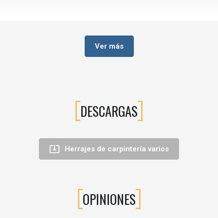
o frente a modelos más funcionales o técnicos.
Ver más
es por su comportamiento mecánico y su atractivo acabado.
a
ios decorativos y puertas donde se busca coherencia estética.
DESCARGAS
rta valor visual al proyecto.

Herrajes de carpintería varios
OPINIONES