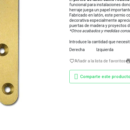
funcional para instalaciones don
herraje juega un papel important
Fabricado en latón, este pernio c
decorativa especialmente apreciad
puertas de madera y proyectos do
*Otros acabados y medidas consu
Introduce la cantidad que necesi
Derecha
Izquierda
favorite_border
Añadir a la lista de favoritos
Comparte este product