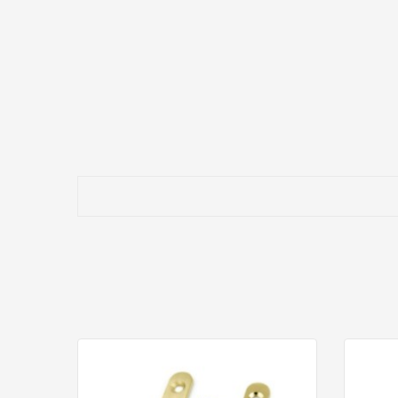
Carpintería tradicional
Puertas auxiliares visibles
Alacenas
Vitrinas
Proyectos de interiorismo
Bricolaje profesional
⭐¿POR QUÉ ELEGIR UN PERNIO DE LAT
Cuando el herraje forma parte del diseño, el material imp
Frente a soluciones más técnicas o industriales, el latón 
Es ideal cuando se busca:
Un acabado más elegante
Herraje visible con mejor apariencia
Soluciones para restauración
Carpintería clásica
Mobiliario decorativo