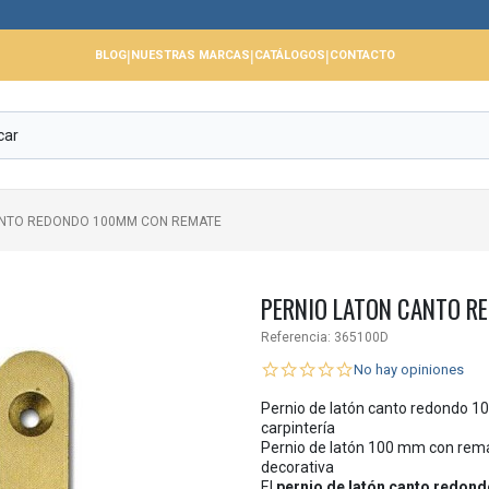
📢 Cer
|
|
|
BLOG
NUESTRAS MARCAS
CATÁLOGOS
CONTACTO
ANTO REDONDO 100MM CON REMATE
PERNIO LATON CANTO R
Referencia:
365100D
No hay opiniones
Pernio de latón canto redondo 1
carpintería
Pernio de latón 100 mm con rema
decorativa
El
pernio de latón canto redon