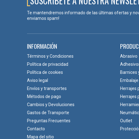
SUSCRÍBETE A NUESTRA NEWSLE
El pernio es una solución clásica y robusta para giro m
Te mantendremos informado de las últimas ofertas y no
✅SUMINISTROS LOZANO | HERRAJES PA
enviamos spam!
En Suministros Lozano trabajamos soluciones en herrajes
profesionales y proyectos exigentes.
INFORMACIÓN
PRODUC
Código
Medida
Términos y Condiciones
Abrasivo
Política de privacidad
Adhesivo
Política de cookies
Barnices 
365100D
100 mm
Aviso legal
Embalaje
Envíos y transportes
Herrajes 
365100I
100 mm
Métodos de pago
Herrajes
Cambios y Devoluciones
Herramie
Gastos de Transporte
Neumáti
Preguntas Frecuentes
Outlet
Contacto
Protecci
Mapa del sitio