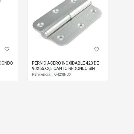
favorite_border
favorite_border
EDONDO
PERNIO ACERO INOXIDABLE 423 DE
90X65X2,5 CANTO REDONDO SIN
REMATE
Referencia: TO423INOX