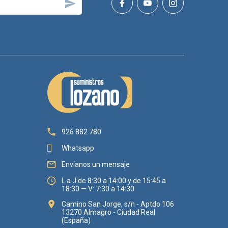

 avanzados o regulación.
nando productos funcionales con acabados pensados para
Embalaje
20 UN

926 882 780
Whatsapp
20 UN

Envíanos un mensaje

L a J de 8:30 a 14:00 y de 15:45 a
18:30 — V: 7:30 a 14:30

Camino San Jorge, s/n - Aptdo 106
13270 Almagro - Ciudad Real
(España)