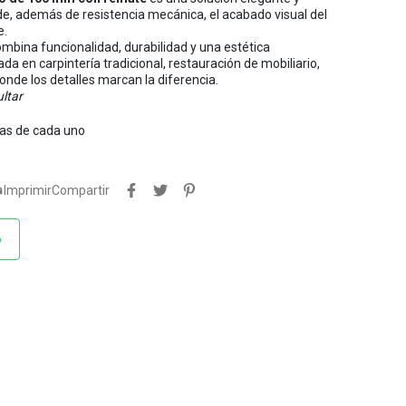
de, además de resistencia mecánica, el acabado visual del
e.
ombina funcionalidad, durabilidad y una estética
a en carpintería tradicional, restauración de mobiliario,
nde los detalles marcan la diferencia.
ltar
tas de cada uno

Imprimir
Compartir
o