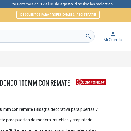
ramos del
17 al 31 de agosto
, disculpe las molestias.
📞 Atenció
DESCUENTOS PARA PROFESIONALES, ¡REGÍSTRATE!


Mi Cuenta
EDONDO 100MM CON REMATE
00 mm con remate | Bisagra decorativa para puertas y
te para puertas de madera, muebles y carpintería
do de 100 mm con remate
es una solución elegante y