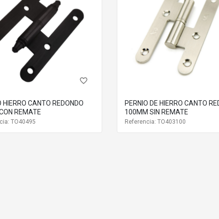
RO INOXIDABLE
favorite_border
O HIERRO CANTO REDONDO
PERNIO DE HIERRO CANTO R
CON REMATE
100MM SIN REMATE
cia: TO40495
Referencia: TO403100
estética y entorno de instalación.