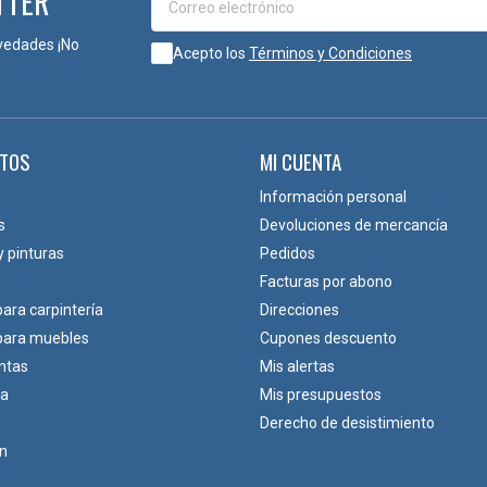
TTER
ecánico, mientras que otras bisagras pueden incorporar mecanismos más
vedades ¡No
Acepto los
Términos y Condiciones
RA CARPINTERÍA Y MOBILIARIO PROFESIONAL
 y componentes para carpintería, mobiliario e interiorismo, seleccio
TOS
MI CUENTA
Acabado
Mano
Información personal
s
Devoluciones de mercancía
y pinturas
Pedidos
Laton
Derecha
Facturas por abono
para carpintería
Direcciones
Laton
Izquierda
 para muebles
Cupones descuento
ntas
Mis alertas
ca
Mis presupuestos
Derecho de desistimiento
ón