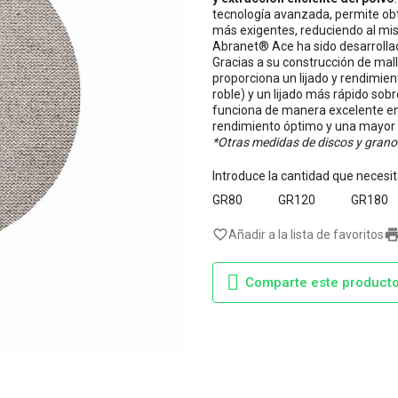
tecnología avanzada, permite obt
más exigentes, reduciendo al mis
Abranet® Ace ha sido desarrollad
Gracias a su construcción de ma
proporciona un lijado y rendimie
roble) y un lijado más rápido sobr
funciona de manera excelente en
rendimiento óptimo y una mayor v
*Otras medidas de discos y grano
Introduce la cantidad que necesi
GR80
GR120
GR180
favorite_border
Añadir a la lista de favoritos
Comparte este product