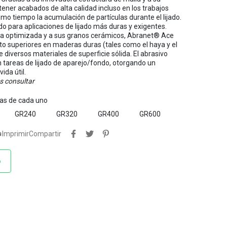
ener acabados de alta calidad incluso en los trabajos
mo tiempo la acumulación de partículas durante el lijado.
o para aplicaciones de lijado más duras y exigentes.
lla optimizada y a sus granos cerámicos, Abranet® Ace
nto superiores en maderas duras (tales como el haya y el
e diversos materiales de superficie sólida. El abrasivo
 tareas de lijado de aparejo/fondo, otorgando un
ida útil.
s consultar
tas de cada uno
GR240
GR320
GR400
GR600

Imprimir
Compartir
o