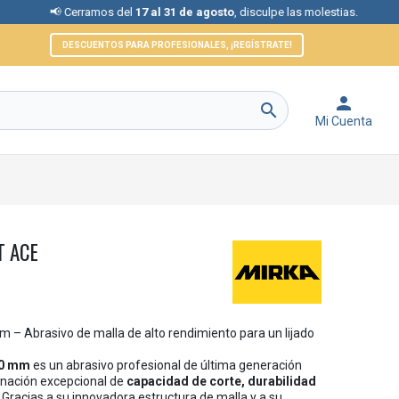
 Cerramos del
17 al 31 de agosto
, disculpe las molestias.
📞 Ate
DESCUENTOS PARA PROFESIONALES, ¡REGÍSTRATE!


Mi Cuenta
T ACE
 – Abrasivo de malla de alto rendimiento para un lijado
50 mm
es un abrasivo profesional de última generación
inación excepcional de
capacidad de corte, durabilidad
. Gracias a su innovadora estructura de malla y a su