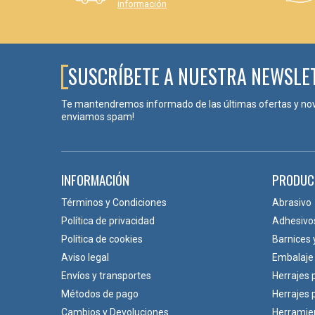
✅LA MEJOR OPCIÓN PARA UN LIJADO RÁ
información
El
disco Mirka Abranet Ace Ø150 mm
es una solución de
de corte y su excelente extracción del polvo lo convierte
SUSCRÍBETE A NUESTRA NEWSLE
Código
Te mantendremos informado de las últimas ofertas y no
AC24105080
enviamos spam!
AC24105012
AC24105018
INFORMACIÓN
PRODUC
AC24105025
Términos y Condiciones
Abrasivo
Política de privacidad
Adhesivo
AC24105032
Política de cookies
Barnices 
AC24105041
Aviso legal
Embalaje
Envíos y transportes
Herrajes 
AC24105061
Métodos de pago
Herrajes
Cambios y Devoluciones
Herramie