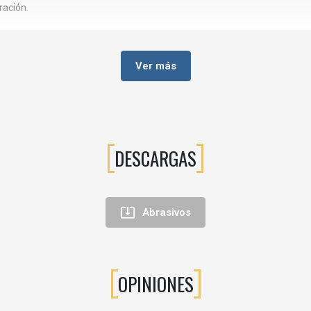
ración.
Ver más
DESCARGAS
s.

Abrasivos
ión para acabados.
OPINIONES