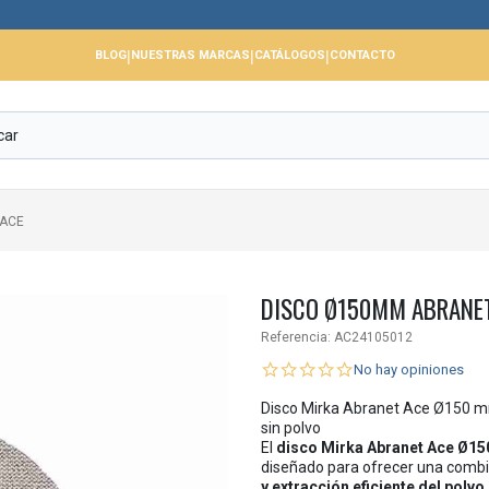
📢
|
|
|
BLOG
NUESTRAS MARCAS
CATÁLOGOS
CONTACTO
 ACE
DISCO Ø150MM ABRANE
Referencia:
AC24105012
No hay opiniones
Disco Mirka Abranet Ace Ø150 mm
sin polvo
El
disco Mirka Abranet Ace Ø1
diseñado para ofrecer una comb
y extracción eficiente del polvo