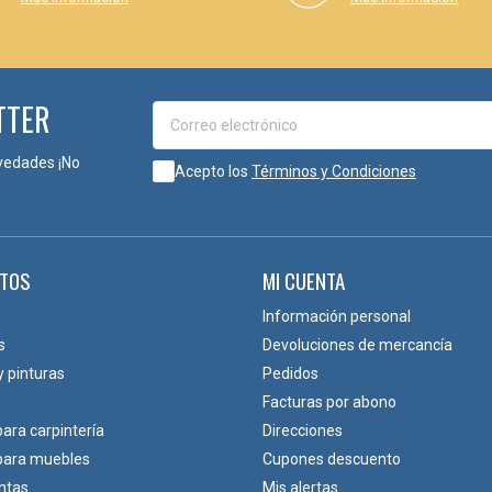
PIDO, LIMPIO Y DE MÁXIMA CALIDAD
 alto rendimiento para quienes buscan optimizar sus procesos de lijado
n en una herramienta indispensable para conseguir resultados profesion
TTER
Diámetro
Grano
vedades ¡No
Ø150
80
Acepto los
Términos y Condiciones
Ø150
120
Ø150
180
TOS
MI CUENTA
Ø150
240
Información personal
s
Devoluciones de mercancía
Ø150
320
y pinturas
Pedidos
Ø150
400
Facturas por abono
para carpintería
Direcciones
Ø150
600
 para muebles
Cupones descuento
ntas
Mis alertas