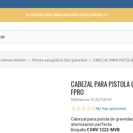
📢 Ce
|
|
|
BLOG
NUESTRAS MARCAS
CATÁLOGOS
CONTACTO
co Sames Kremlin
Pistola aerográfica Fpro gravedad
CABEZAL PARA PISTOL
CABEZAL PARA PISTOLA
FPRO
Referencia:
K132794100
No hay opiniones
Cabezal para pistola de graveda
atomización perfecta
Boquilla
CONV 1222-MVB