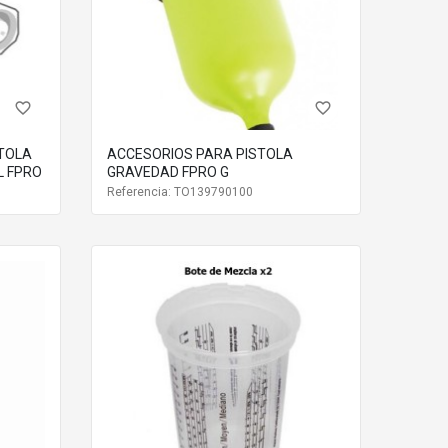
favorite_border
favorite_border
STOLA
ACCESORIOS PARA PISTOLA
L FPRO
GRAVEDAD FPRO G
Referencia: TO139790100
able.
do o un aumento de la sobrepulverización.