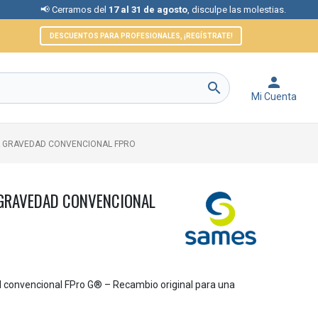
rramos del
17 al 31 de agosto
, disculpe las molestias.
📞 Atenci
DESCUENTOS PARA PROFESIONALES, ¡REGÍSTRATE!


Mi Cuenta
A GRAVEDAD CONVENCIONAL FPRO
 GRAVEDAD CONVENCIONAL
d convencional FPro G® – Recambio original para una