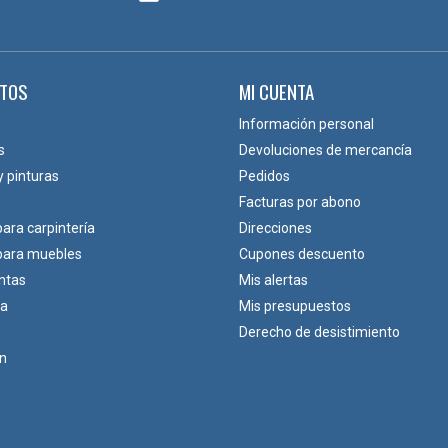
TOS
MI CUENTA
Información personal
s
Devoluciones de mercancía
y pinturas
Pedidos
Facturas por abono
para carpintería
Direcciones
 para muebles
Cupones descuento
ntas
Mis alertas
ca
Mis presupuestos
Derecho de desistimiento
ón