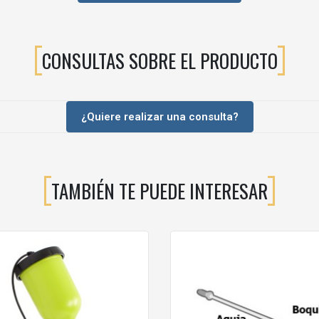
CONSULTAS SOBRE EL PRODUCTO
onal FPro G®.
¿Quiere realizar una consulta?
TAMBIÉN TE PUEDE INTERESAR
LA PISTOLA?
te debido al paso constante de aire y partículas de pintura. Esto puede 
cabados de menor calidad.
ecuperar el comportamiento inicial de la pistola, garantizando una pul