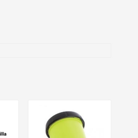
provocar alteraciones en el abanico de pulverización,
verización precisa y un acabado profesional en cada