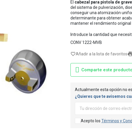
El
cabezal para pistola de gra
del sistema de pulverización, dis
conseguir una atomización unifor
determinante para obtener acaba
mantener el rendimiento original d
Introduce la cantidad que necesi
CONV 1222-MVB
favorite_border
Añadir a la lista de favoritos
Comparte este product
Actualmente esta opción no es
¿Quieres que te avisemos cu
Acepto los
Términos y Cond