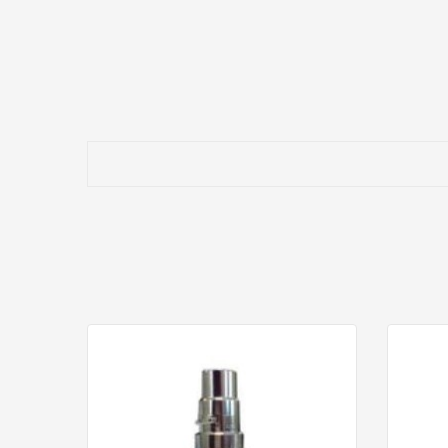
Talleres de pintura profesional.
Industria de puertas y armarios.
Restauración de mobiliario.
Producción industrial de alta calidad.
🔧CARACTERÍSTICAS PRINCIPALES
Producto: Cabezal para pistola de gravedad convenci
Compatible con la gama FPro G®.
Distribución precisa del flujo de aire.
Alta calidad de fabricación.
Excelente resistencia al desgaste.
Fácil sustitución.
Diseñado para uso profesional intensivo.
⭐¿POR QUÉ SUSTITUIR EL CABEZAL DE 
Durante el uso continuado, el cabezal puede sufrir desgas
pérdida de uniformidad, mayor consumo de producto y a
Reemplazar el cabezal con un recambio original permite r
aplicación.