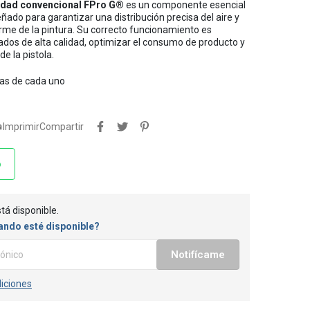
vedad convencional FPro G®
es un componente esencial
eñado para garantizar una distribución precisa del aire y
me de la pintura. Su correcto funcionamiento es
dos de alta calidad, optimizar el consumo de producto y
e la pistola.
tas de cada uno

Imprimir
Compartir
o
tá disponible.
ando esté disponible?
Notifícame
iciones