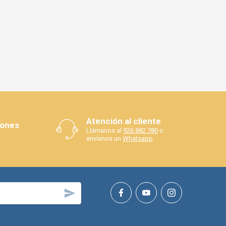
Atención al cliente
iones
Llámanos al
926 882 780
o
envíanos un
Whatsapp
