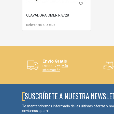
favorite_border
CLAVADORA OMER R 8/28
Referencia: QOR828
Envío Gratis
Desde 175€.
Más
información
SUSCRÍBETE A NUESTRA NEWSLE
Te mantendremos informado de las últimas ofertas y no
enviamos spam!