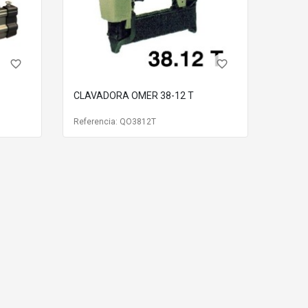
favorite_border
favorite_border
CLAVADORA OMER 38-12 T
Referencia: QO3812T