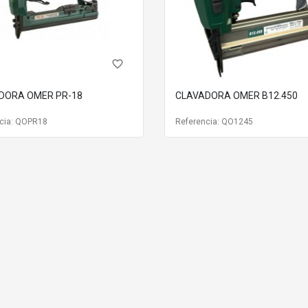
favorite_border
DORA OMER PR-18
CLAVADORA OMER B12.450
cia: QOPR18
Referencia: QO1245