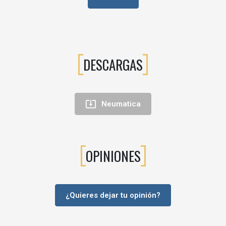
lavadora
DESCARGAS

Neumatica
OPINIONES
¿Quieres dejar tu opinión?