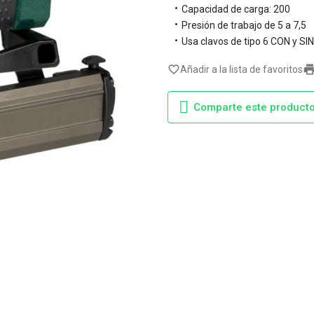
Capacidad de carga: 200
Presión de trabajo de 5 a 7,5
Usa clavos de tipo 6 CON y SI
favorite_border
Añadir a la lista de favoritos
Comparte este product