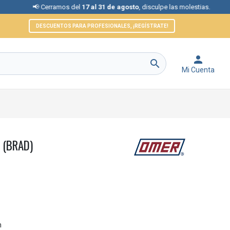
Cerramos del
17 al 31 de agosto
, disculpe las molestias.
📞 Ate
DESCUENTOS PARA PROFESIONALES, ¡REGÍSTRATE!


Mi Cuenta
 (BRAD)
m