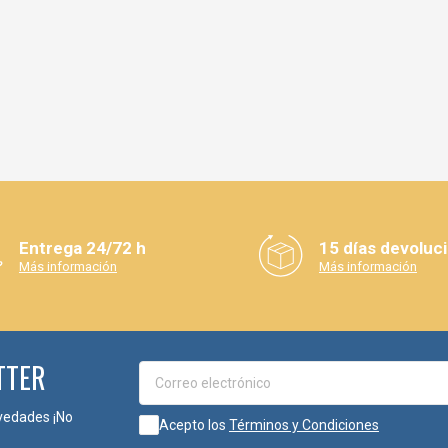
Entrega 24/72 h
15 días devoluc
Más información
Más información
TTER
vedades ¡No
Acepto los
Términos y Condiciones