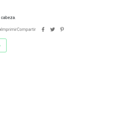
N cabeza.

Imprimir
Compartir
o