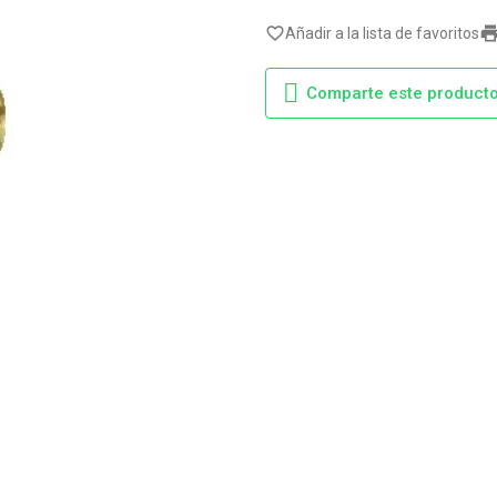
favorite_border
Añadir a la lista de favoritos
Comparte este product