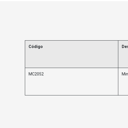
Código
De
MC2052
Min