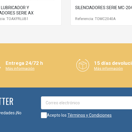
, LUBRICADOR Y
SILENCIADORES SERIE MC-20
ADORES SERIE AX
ncia: TOAXFRLUB1
Referencia: TOMC2040A
Entrega 24/72 h
15 días devoluc
Más información
Más información
TTER
vedades ¡No
Acepto los
Términos y Condiciones