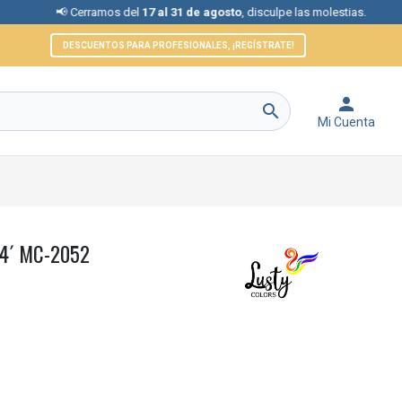
 Cerramos del
17 al 31 de agosto
, disculpe las molestias.
📞 At
DESCUENTOS PARA PROFESIONALES, ¡REGÍSTRATE!


Mi Cuenta
/4´ MC-2052