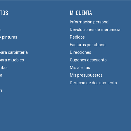
TOS
MI CUENTA
Información personal
s
Devoluciones de mercancía
y pinturas
Pedidos
Facturas por abono
para carpintería
Direcciones
 para muebles
Cupones descuento
ntas
Mis alertas
ca
Mis presupuestos
Derecho de desistimiento
ón