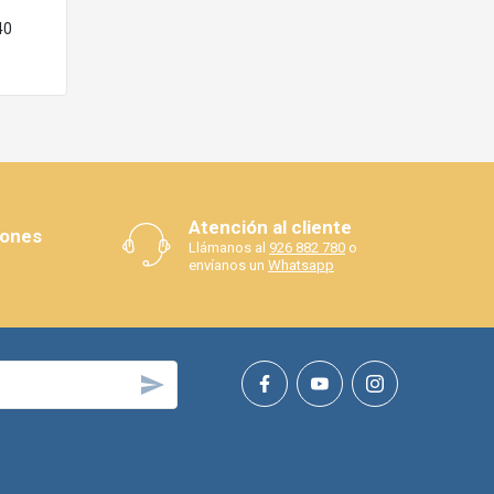
40
Atención al cliente
iones
Llámanos al
926 882 780
o
envíanos un
Whatsapp
