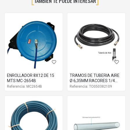
TAMBIÉN TE PUEDE INTERESAR
favorite_border
favorite_border
ENROLLADOR 8X12 DE 15
TRAMOS DE TUBERIA AIRE
MTS MC-2654B
Ø 6,35MM RACORES 1/4
NPS 60% + LIGERA Y 150% +
Referencia: MC2654B
Referencia: TO050382109
FLEXIBLE