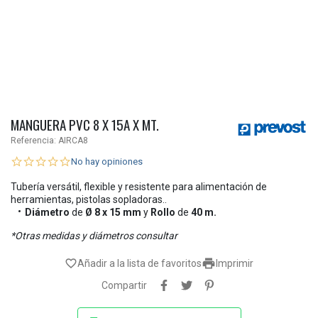
MANGUERA PVC 8 X 15A X MT.
Referencia:
AIRCA8
No hay opiniones
Tubería versátil, flexible y resistente para alimentación de
herramientas, pistolas sopladoras..
Diámetro
de
Ø 8 x 15 mm
y
Rollo
de
40 m.
*Otras medidas y diámetros consultar

favorite_border
Añadir a la lista de favoritos
Imprimir
Compartir