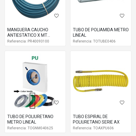
favorite_border
favorite_border
MANGUERA CAUCHO
TUBO DE POLIAMIDA METRO
ANTIESTATICO X MT
LINEAL
STOFLEX 8
Referencia: PR40093100
Referencia: TOTUBE0406
favorite_border
favorite_border
TUBO DE POLIURETANO
TUBO ESPIRAL DE
METRO LINEAL
POLIURETANO SERIE AX
Referencia: TOGNM040625
Referencia: TOAXPU606