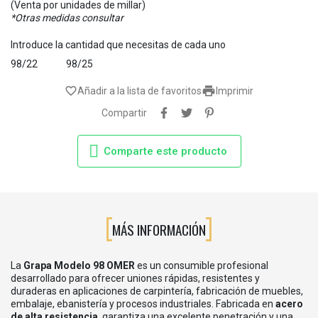
(Venta por unidades de millar)
*Otras medidas consultar
Introduce la cantidad que necesitas de cada uno
98/22
98/25

favorite_border
Añadir a la lista de favoritos
Imprimir
Compartir
Comparte este producto
MÁS INFORMACIÓN
La
Grapa Modelo 98 OMER
es un consumible profesional
desarrollado para ofrecer uniones rápidas, resistentes y
duraderas en aplicaciones de carpintería, fabricación de muebles,
embalaje, ebanistería y procesos industriales. Fabricada en
acero
de alta resistencia
, garantiza una excelente penetración y una