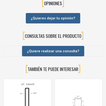
OPINIONES
⚙️APLICACIONES RECOMENDADAS
La Grapa Modelo 98 está especialmente indicada para:
¿Quieres dejar tu opinión?
Fabricación de muebles.
Carpintería profesional.
Ebanistería.
CONSULTAS SOBRE EL PRODUCTO
Montaje de cajones.
Fijación de fondos de armarios y muebles.
Ensamblaje de paneles.
¿Quiere realizar una consulta?
Bastidores de madera.
Embalajes industriales.
Construcción ligera.
TAMBIÉN TE PUEDE INTERESAR
Procesos de producción en serie.
Su versatilidad permite trabajar con rapidez y precisión en una
amplia variedad de aplicaciones relacionadas con la industria de la
madera.
🔧CARACTERÍSTICAS PRINCIPALES
Tipo de producto: Grapa Modelo 98.