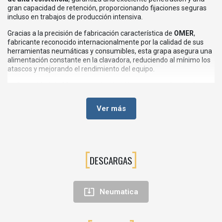
gran capacidad de retención, proporcionando fijaciones seguras
incluso en trabajos de producción intensiva.
Gracias a la precisión de fabricación característica de
OMER
,
fabricante reconocido internacionalmente por la calidad de sus
herramientas neumáticas y consumibles, esta grapa asegura una
alimentación constante en la clavadora, reduciendo al mínimo los
atascos y mejorando el rendimiento del equipo.
La Grapa Modelo 98 es una solución idónea para profesionales
que buscan rapidez de montaje, fiabilidad y una calidad constante
en cada fijación.
Ver más
💡VENTAJAS DE LA GRAPA MODELO 98 OMER
Fabricada en acero de alta calidad.
Excelente capacidad de fijación y resistencia.
DESCARGAS
Alimentación uniforme para un funcionamiento continuo.
Reduce el riesgo de atascos en la clavadora.
Alta precisión en cada disparo.

Neumatica
Ideal para trabajos repetitivos y producción industrial.
Compatible con clavadoras neumáticas Modelo 98.
Consumible de larga duración.