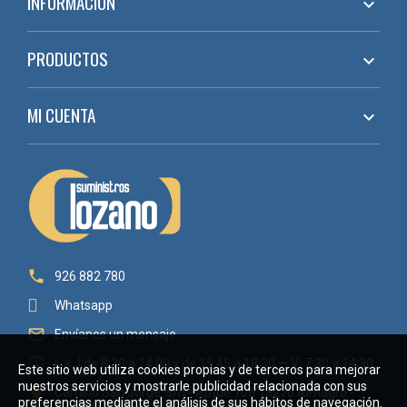
INFORMACIÓN

PRODUCTOS

MI CUENTA


926 882 780
Whatsapp

Envíanos un mensaje

L a J de 8:30 a 14:00 y de 15:45 a 18:30 — V: 7:30 a 14:30
Este sitio web utiliza cookies propias y de terceros para mejorar
nuestros servicios y mostrarle publicidad relacionada con sus

Camino San Jorge, s/n - Aptdo 106 13270 Almagro -
preferencias mediante el análisis de sus hábitos de navegación.