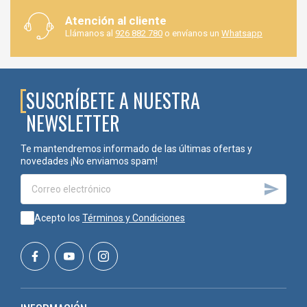
OMER
, ofreciendo productos de máxima calidad, asesoramiento
técnico especializado y un servicio orientado a las necesidades de
Atención al cliente
carpinterías, fabricantes de muebles, empresas de embalaje e
Llámanos al
926 882 780
o envíanos un
Whatsapp
industrias de transformación de la madera.
Código
Medida
SUSCRÍBETE A NUESTRA
GM9822
98/22 MILLAR
NEWSLETTER
Te mantendremos informado de las últimas ofertas y
GM9825
98/25 MILLAR
novedades ¡No enviamos spam!

Acepto los
Términos y Condiciones