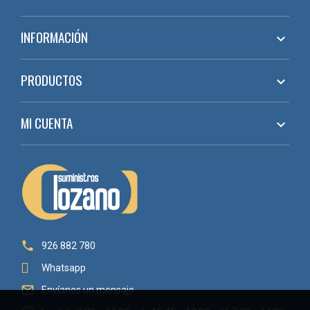
INFORMACIÓN

PRODUCTOS

MI CUENTA


926 882 780
Whatsapp

Envíanos un mensaje