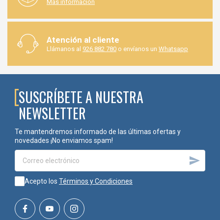
Más información
gama de grapas, clavos y consumibles profesionales de
fabricantes de referencia como
OMER
, ofreciendo productos de
máxima calidad, asesoramiento técnico especializado y un
servicio orientado a cubrir las necesidades de carpinterías,
Atención al cliente
fabricantes de muebles, empresas de embalaje e industrias de
Llámanos al
926 882 780
o envíanos un
Whatsapp
transformación de la madera.
Código
SUSCRÍBETE A NUESTRA
NEWSLETTER
G10683001
Te mantendremos informado de las últimas ofertas y
novedades ¡No enviamos spam!

Acepto los
Términos y Condiciones