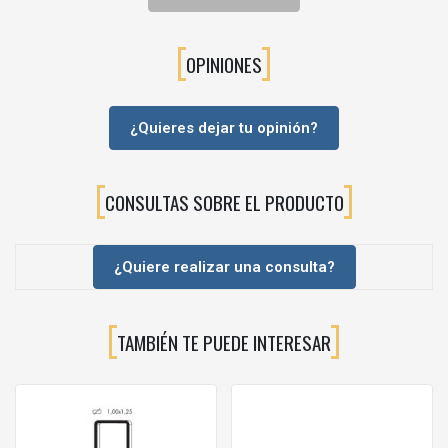
Compatible con clavadoras neumáticas Modelo 1068.
Larga vida útil y elevado rendimiento.
OPINIONES
⚙️APLICACIONES RECOMENDADAS
La Grapa Modelo 1068 está especialmente indicada para:
¿Quieres dejar tu opinión?
Fabricación de muebles.
Carpintería profesional.
Ebanistería.
CONSULTAS SOBRE EL PRODUCTO
Ensamblaje de bastidores.
Montaje de estructuras de madera.
Fijación de paneles y tableros.
¿Quiere realizar una consulta?
Fabricación de embalajes de madera.
Construcción ligera.
Industria de la transformación de la madera.
TAMBIÉN TE PUEDE INTERESAR
Procesos de producción en serie.
Su elevada capacidad de sujeción la hace especialmente
adecuada para aplicaciones donde la resistencia de la unión es un
factor determinante.