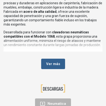
precisas y duraderas en aplicaciones de carpintería, fabricación de
muebles, embalaje, construcción ligera e industria de la madera.
Fabricada en
acero de alta calidad
, ofrece una excelente
capacidad de penetración y una gran fuerza de sujeción,
garantizando un comportamiento fiable incluso en los trabajos
más exigentes.
Desarrollada para funcionar con
clavadoras neumáticas
compatibles con el Modelo 1068
, esta grapa proporciona una
alimentación uniforme, minimiza el riesgo de atascos y mantiene
un rendimiento constante durante largas jornadas de producción.
Su combinación de resistencia mecánica y precisión la convierte
en una solución ideal para profesionales que buscan aumentar la
productividad sin comprometer la calidad del montaje.
Ver más
💡VENTAJAS DE LA GRAPA MODELO 1068 OMER
Fabricada en acero de alta resistencia.
Excelente capacidad de fijación sobre madera y tableros.
DESCARGAS
Gran resistencia al esfuerzo y a la tracción.
Alimentación fluida y continua en la clavadora.
Reduce el riesgo de interrupciones por atascos.

Neumatica
Ideal para trabajos repetitivos y producción industrial.