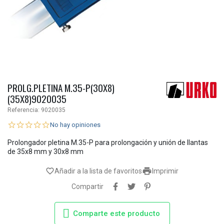
PROLG.PLETINA M.35-P(30X8)
(35X8)9020035
Referencia:
9020035
No hay opiniones
Prolongador pletina M.35-P para prolongación y unión de llantas
de 35x8 mm y 30x8 mm

favorite_border
Añadir a la lista de favoritos
Imprimir
Compartir
Comparte este producto