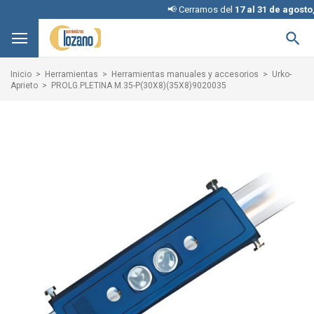
📢 Cerramos del
17 al 31 de agosto
, disc

Inicio
Herramientas
Herramientas manuales y accesorios
Urko-
Aprieto
PROLG.PLETINA M.35-P(30X8)(35X8)9020035