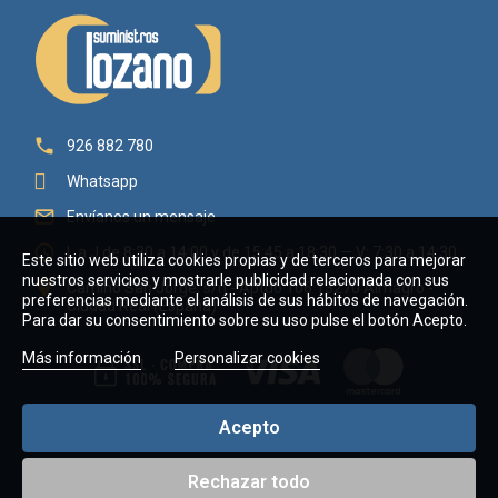

926 882 780
Whatsapp

Envíanos un mensaje

L a J de 8:30 a 14:00 y de 15:45 a 18:30 — V: 7:30 a 14:30
Este sitio web utiliza cookies propias y de terceros para mejorar
nuestros servicios y mostrarle publicidad relacionada con sus

Camino San Jorge, s/n - Aptdo 106 13270 Almagro -
preferencias mediante el análisis de sus hábitos de navegación.
Ciudad Real (España)
Para dar su consentimiento sobre su uso pulse el botón Acepto.
Más información
Personalizar cookies
Acepto
Rechazar todo
Copyright © 2026 Suministros Lozano Villaverde, C.B. - CIF