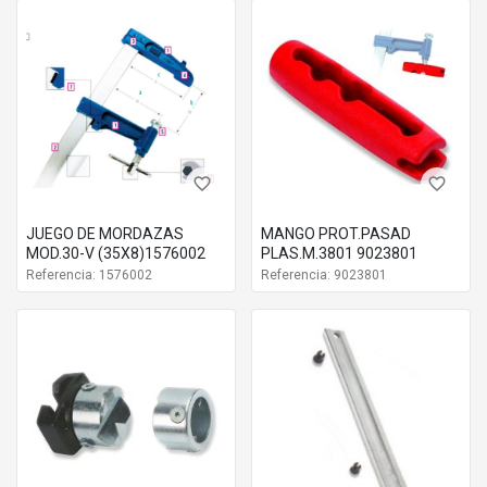
favorite_border
favorite_border
JUEGO DE MORDAZAS
MANGO PROT.PASAD
MOD.30-V (35X8)1576002
PLAS.M.3801 9023801
Referencia: 1576002
Referencia: 9023801