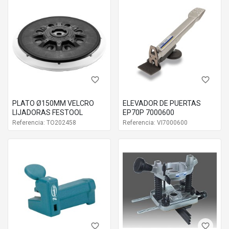
favorite_border
favorite_border
PLATO Ø150MM VELCRO
ELEVADOR DE PUERTAS
LIJADORAS FESTOOL
EP70P 7000600
Referencia: TO202458
Referencia: VI7000600
favorite_border
favorite_border