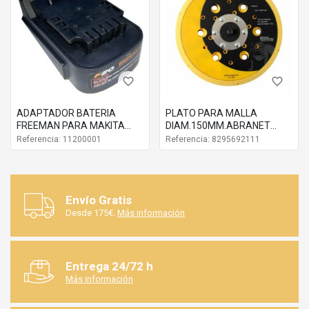
favorite_border
favorite_border
ADAPTADOR BATERIA
PLATO PARA MALLA
FREEMAN PARA MAKITA
DIAM.150MM.ABRANET
20V 2-4 AH
8295692111
Referencia: 11200001
Referencia: 8295692111
Envío Gratis
Desde 175€.
Más información
Entrega 24/72 h
Más información