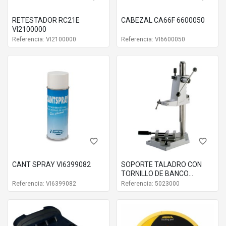
RETESTADOR RC21E
CABEZAL CA66F 6600050
VI2100000
Referencia: VI2100000
Referencia: VI6600050
favorite_border
favorite_border
CANT SPRAY VI6399082
SOPORTE TALADRO CON
TORNILLO DE BANCO
5023000
Referencia: VI6399082
Referencia: 5023000