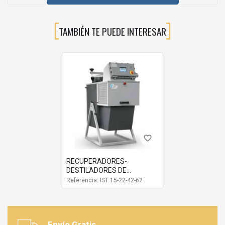
TAMBIÉN TE PUEDE INTERESAR
favorite_border
RECUPERADORES-
DESTILADORES DE
DISOLVENTES 15-22-42-62L
Referencia: IST 15-22-42-62
Envío Gratis