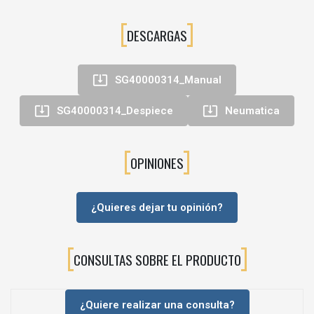
Altura máx. de lata
DESCARGAS
Código
De

SG40000314_Manual


SG40000314_Despiece
Neumatica
SG40000314
Co
OPINIONES
¿Quieres dejar tu opinión?
CONSULTAS SOBRE EL PRODUCTO
¿Quiere realizar una consulta?