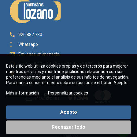

926 882 780
Whatsapp

Envíanos un mensaje

L a J de 8:30 a 14:00 y de 15:45 a 18:30 — V: 7:30 a 14:30
Este sitio web utiliza cookies propias y de terceros para mejorar
nuestros servicios y mostrarle publicidad relacionada con sus

Camino San Jorge, s/n - Aptdo 106 13270 Almagro -
preferencias mediante el análisis de sus hábitos de navegación.
Ciudad Real (España)
Para dar su consentimiento sobre su uso pulse el botón Acepto.
Más información
Personalizar cookies
Acepto
Rechazar todo
Copyright © 2026 Suministros Lozano Villaverde, C.B. - CIF
E13346689.