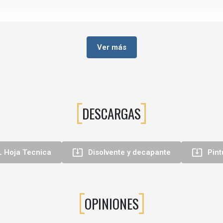
Ver más
torno profesional e industrial.
retano
(transparentes o pigmentados).
DESCARGAS
 tiempo de abierto y mejor nivelación.


L Hoja Tecnica
Disolvente y decapante
Pint
OPINIONES