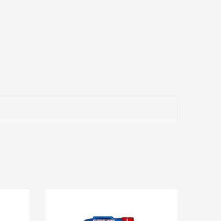
tes.
omplejas).
idos aplicados por m² y la pérdida de brillo en acabados