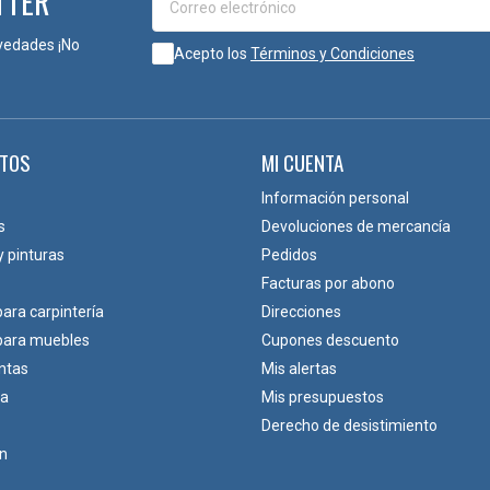
TTER
vedades ¡No
Acepto los
Términos y Condiciones
TOS
MI CUENTA
Información personal
s
Devoluciones de mercancía
y pinturas
Pedidos
Facturas por abono
para carpintería
Direcciones
 para muebles
Cupones descuento
ntas
Mis alertas
ca
Mis presupuestos
Derecho de desistimiento
ón