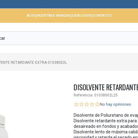
📢
|
|
|
BLOG
NUESTRAS MARCAS
CATÁLOGOS
CONTACTO
VENTE RETARDANTE EXTRA 01038002L
DISOLVENTE RETARDANT
Referencia:
01038002L25
No hay opiniones
Disolvente de Poliuretano de eva
Disolvente retardante extra para 
desaireado en fondos y acabados 
Disolvente lento de máxima calidad
viscosidad y retarda el secado en