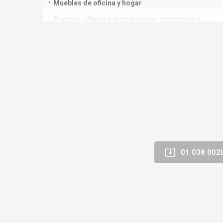
Muebles de oficina y hogar
Puertas, sillería e instalaciones comerciales
Instrumentos musicales y barnizado en general
Se suministra en envases de
25 kg/L
, pensado para un en
⚙️Aplicaciones recomendadas
Ajuste de viscosidad en
fondos y acabados de poliu
Procesos de
pistola y cortina
donde se requiera mayor
Corrección de defectos en:
Desaireado

01 038 002
Nivelación y cráteres
Piel de naranja y otros defectos superficiales.
💡Ventajas y beneficios
Evaporación lenta “retardante extra”