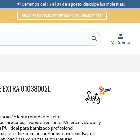
 Cerramos del
17 al 31 de agosto
, disculpe las molestias.
📞 Ate
DESCUENTOS PARA PROFESIONALES, ¡REGÍSTRATE!


Mi Cuenta
E EXTRA 01038002L
poración lenta retardante extra.
poliuretanos, evaporación lenta. Mejora nivelación y
PU. Ideal para barnizado profesional.
 para utilizar en poliuretanos y acrílicos. Baja la
 aplicaciones con altas temperaturas.