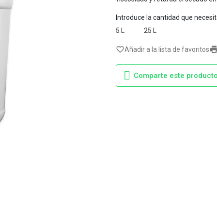
Introduce la cantidad que necesi
5 L
25 L
favorite_border
Añadir a la lista de favoritos
Comparte este product