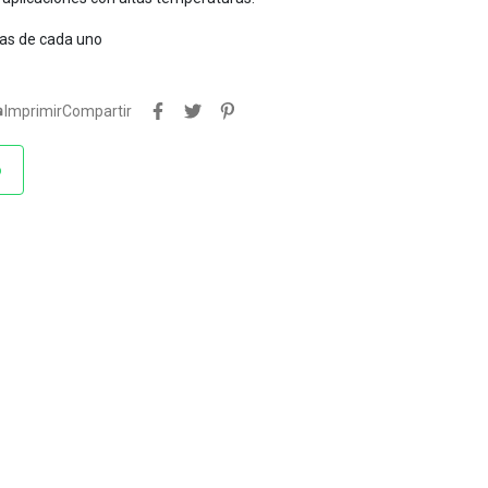
tas de cada uno

Imprimir
Compartir
o