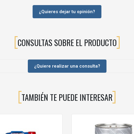
 o piezas de gran superficie, evitando secados demasiado rápidos.
¿Quieres dejar tu opinión?
s, piel de naranja y defectos superficiales en acabados brillantes o ma
U
aplicados a pistola o cortina, transparentes y pigmentados.
CONSULTAS SOBRE EL PRODUCTO
tando el trabajo en condiciones difíciles (calor, baja humedad, piezas c
nas de barnizado profesional.
¿Quiere realizar una consulta?
no (fondo/acabado) y realizar pruebas previas.
TAMBIÉN TE PUEDE INTERESAR
L
sobre la mezcla de base + catalizador.
ción
, para evitar un retraso excesivo del secado, una disminución de sól