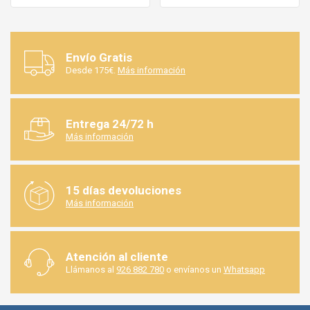
MURO DE FILTRACIÓN PARA
CABINA
Envío Gratis
Desde 175€.
Más información
Entrega 24/72 h
Más información
15 días devoluciones
Más información
Atención al cliente
Llámanos al
926 882 780
o envíanos un
Whatsapp