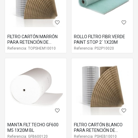
favorite_border
favorite_border
FILTRO CARTÓN MARRÓN
ROLLO FILTRO FIBR.VERDE
PARA RETENCIÓN DE
PAINT STOP 2´ 1X20M
PINTURA EN MURO DE
Referencia: TOPSHEM10010
Referencia: PS2P10020
FILTRACIÓN PARA CABINA
favorite_border
favorite_border
MANTA FILT.TECHO GF600
FILTRO CARTÓN BLANCO
M5 1X20M BL
PARA RETENCIÓN DE
PINTURA HIDROSOLUBLE EN
Referencia: GFB600120
Referencia: PSHEB10010