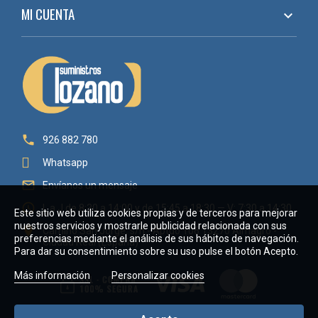
MI CUENTA


926 882 780
Whatsapp

Envíanos un mensaje

L a J de 8:30 a 14:00 y de 15:45 a 18:30 — V: 7:30 a 14:30
Este sitio web utiliza cookies propias y de terceros para mejorar
nuestros servicios y mostrarle publicidad relacionada con sus

Camino San Jorge, s/n - Aptdo 106 13270 Almagro -
preferencias mediante el análisis de sus hábitos de navegación.
Ciudad Real (España)
Para dar su consentimiento sobre su uso pulse el botón Acepto.
Más información
Personalizar cookies