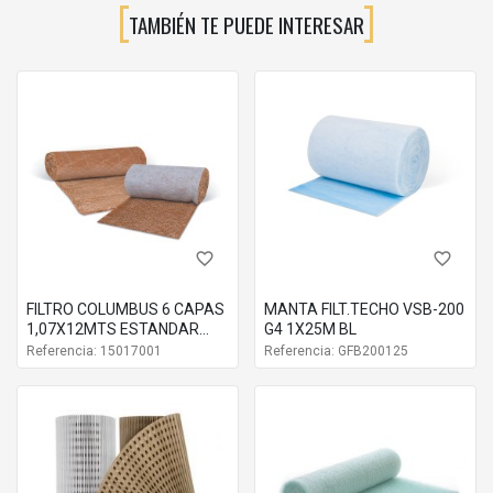
TAMBIÉN TE PUEDE INTERESAR
favorite_border
favorite_border
FILTRO COLUMBUS 6 CAPAS
MANTA FILT.TECHO VSB-200
1,07X12MTS ESTANDAR
G4 1X25M BL
000001977
Referencia: 15017001
Referencia: GFB200125