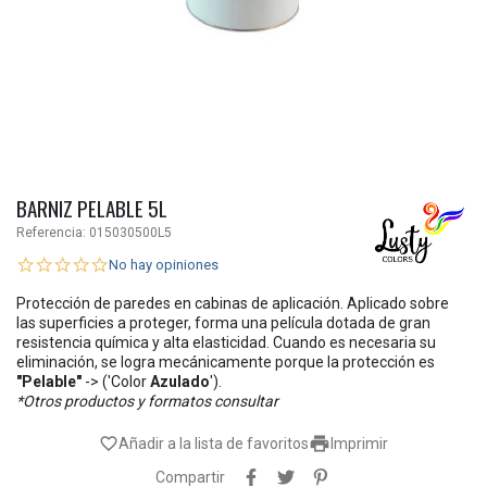
BARNIZ PELABLE 5L
Referencia:
015030500L5
No hay opiniones
Protección de paredes en cabinas de aplicación. Aplicado sobre
las superficies a proteger, forma una película dotada de gran
resistencia química y alta elasticidad. Cuando es necesaria su
eliminación, se logra mecánicamente porque la protección es
"Pelable"
-> ('Color
Azulado
').
*Otros productos y formatos consultar

favorite_border
Añadir a la lista de favoritos
Imprimir
Compartir