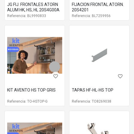
JG FIJ. FRONTALES ATORN
FIJACION FRONTAL ATORN.
ALUM HK, HS, HL 20S4G00A
20S4201
Referencia: BL9990833
Referencia: BL7259956
favorite_border
favorite_border
KIT AVENTO HS TOP GRIS
TAPAS HF-HL-HS TOP
Referencia: TO-HSTOP-G
Referencia: TO8269038