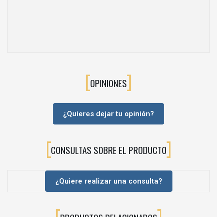
Diseño compacto
, sin piezas sobresalientes en el interior del
mueble.
⭐Máxima libertad de diseño
Con
AVENTOS HS top
puedes diseñar
grandes puertas de una
sola pieza
en:
Frentes de madera
OPINIONES
Marcos de aluminio estrechos o anchos
Frentes finos
¿Quieres dejar tu opinión?
Además, este sistema facilita la integración de
cornisas, listones
decorativos o soluciones de diseño especiales
, manteniendo
siempre una estética limpia y actual.
CONSULTAS SOBRE EL PRODUCTO
⚡Sistema eficiente y bien organizado
La gama AVENTOS HS top se basa en una
estructura
optimizada
:
¿Quiere realizar una consulta?
3 tipos de mecanismos de elevación
1 set de brazos
para todas las aplicaciones