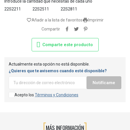
Introduce la cantidad que necesitas de cada uno
22S2211
22S2511
22S2811

favorite_border
Añadir a la lista de favoritos
Imprimir
Compartir
Comparte este producto
Actualmente esta opción no está disponible.
¿Quieres que te avisemos cuando esté disponible?
Notifícame
Acepto los
Términos y Condiciones
MÁS INFORMACIÓN