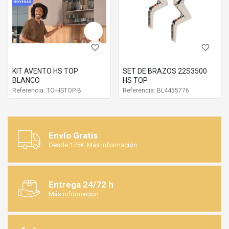
favorite_border
favorite_border
KIT AVENTO HS TOP
SET DE BRAZOS 22S3500
BLANCO
HS TOP
Referencia: TO-HSTOP-B
Referencia: BL4455776
Envío Gratis
Desde 175€.
Más información
Entrega 24/72 h
Más información