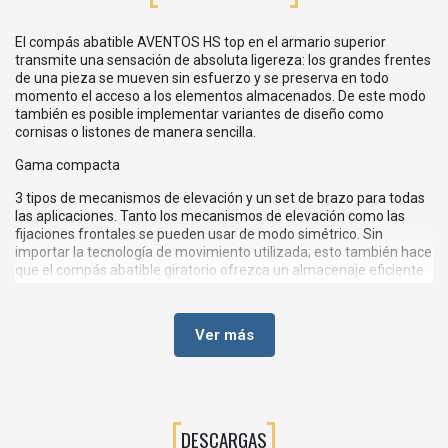
El compás abatible AVENTOS HS top en el armario superior
transmite una sensación de absoluta ligereza: los grandes frentes
de una pieza se mueven sin esfuerzo y se preserva en todo
momento el acceso a los elementos almacenados. De este modo
también es posible implementar variantes de diseño como
cornisas o listones de manera sencilla.
Gama compacta
3 tipos de mecanismos de elevación y un set de brazo para todas
las aplicaciones. Tanto los mecanismos de elevación como las
fijaciones frontales se pueden usar de modo simétrico. Sin
importar la tecnología de movimiento utilizada; esto también hace
que el compás abatible giratorio ofrezca un almacenaje eficiente.
Diseño del frente
Ver más
Con AVENTOS HS top podrá diseñar grandes puertas de una pieza
con frentes de madera, así como con marcos de aluminio anchos
o estrechos e incluso con frentes finos.
Tapas
DESCARGAS
Las tapas de los compases abatibles giratorios tienen un diseño