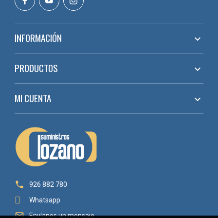
INFORMACIÓN

PRODUCTOS

MI CUENTA


926 882 780
Whatsapp

Envíanos un mensaje