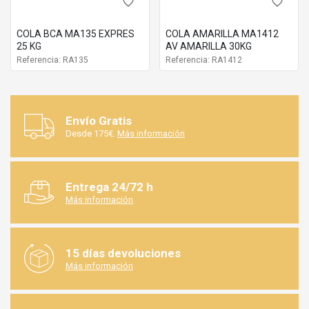
favorite_border
favorite_border
COLA BCA MA135 EXPRES
COLA AMARILLA MA1412
25 KG
AV AMARILLA 30KG
Referencia: RA135
Referencia: RA1412
Envío Gratis
Desde 175€.
Más información
Entrega 24/72 h
Más información
15 días devoluciones
Más información