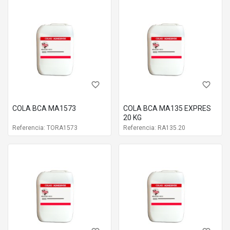
favorite_border
favorite_border
COLA BCA MA1573
COLA BCA MA135 EXPRES
20 KG
Referencia: TORA1573
Referencia: RA135.20