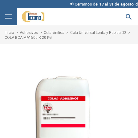
📢 Cerramos del
17 al 31 de agosto
, disculp

Inicio
Adhesivos
Cola vinílica
Cola Universal Lenta y Rapida D2
COLA BCA MA1500 R 20 KG