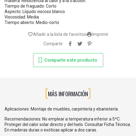
madera. Resistencia al calor y a la tracción.
Tiempo de fraguado: Corto
Aspecto: Líquido viscoso blanco
Viscosidad: Media
Tiempo abierto: Medio-corto

favorite_border
Añadir a la lista de favoritos
Imprimir
Compartir
Comparte este producto
MÁS INFORMACIÓN
Aplicaciones: Montaje de muebles, carpintería y ebanistería.
Recomendaciones: No emplear a temperatura inferior a 5ºC.
Proteger del calor solar directo y del hielo. Consultar Ficha Técnica.
En maderas duras o exóticas aplicar a dos caras.