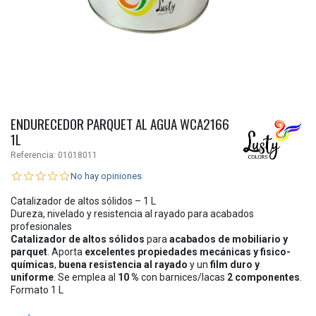
ENDURECEDOR PARQUET AL AGUA WCA2166
1L
Referencia:
01018011
No hay opiniones
Catalizador de altos sólidos – 1 L
Dureza, nivelado y resistencia al rayado para acabados
profesionales
Catalizador de altos sólidos
para
acabados de mobiliario y
parquet
. Aporta
excelentes propiedades mecánicas y fisico-
químicas
,
buena resistencia al rayado
y un
film duro y
uniforme
. Se emplea al
10 %
con barnices/lacas
2 componentes
.
Formato 1 L