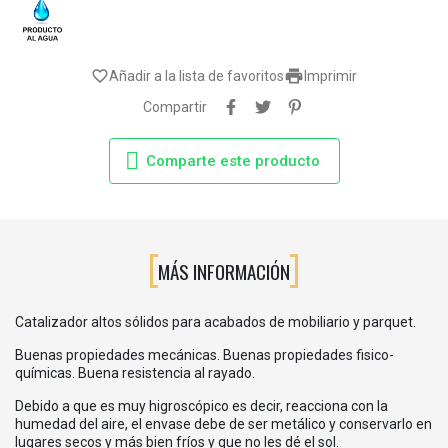

favorite_border
Añadir a la lista de favoritos
Imprimir
Compartir
Comparte este producto
MÁS INFORMACIÓN
Catalizador altos sólidos para acabados de mobiliario y parquet.
Buenas propiedades mecánicas. Buenas propiedades fisico-
químicas. Buena resistencia al rayado.
Debido a que es muy higroscópico es decir, reacciona con la
humedad del aire, el envase debe de ser metálico y conservarlo en
lugares secos y más bien fríos y que no les dé el sol.