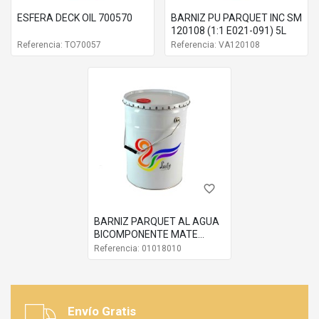
ESFERA DECK OIL 700570
BARNIZ PU PARQUET INC SM
120108 (1:1 E021-091) 5L
Referencia: TO70057
Referencia: VA120108
favorite_border
BARNIZ PARQUET AL AGUA
BICOMPONENTE MATE
INTENSO WMT2809R 5L
Referencia: 01018010
Envío Gratis