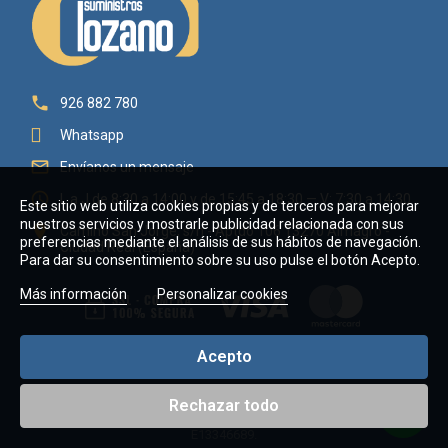

926 882 780
Whatsapp

Envíanos un mensaje

L a J de 8:30 a 14:00 y de 15:45 a 18:30 — V: 7:30 a 14:30
Este sitio web utiliza cookies propias y de terceros para mejorar
nuestros servicios y mostrarle publicidad relacionada con sus

Camino San Jorge, s/n - Aptdo 106 13270 Almagro -
preferencias mediante el análisis de sus hábitos de navegación.
Ciudad Real (España)
Para dar su consentimiento sobre su uso pulse el botón Acepto.
Más información
Personalizar cookies
Acepto
Rechazar todo
Copyright © 2026 Suministros Lozano Villaverde, C.B. - CIF
E13346689.